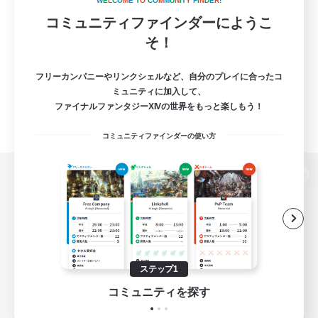
W
E
L
C
O
M
E
T
O
C
O
M
M
U
N
I
T
Y
F
I
N
D
E
R
!
コミュニティファインダーにようこ
そ！
フリーカンパニーやリンクシェルなど、自分のプレイに合ったコ
ミュニティに加入して、
ファイナルファンタジーXIVの世界をもっと楽しもう！
コミュニティファインダーの使い方
パソコン版へ
関連商品
e-STOREで購入
ステップ1
ゲームダウンロード
コミュニティを探す