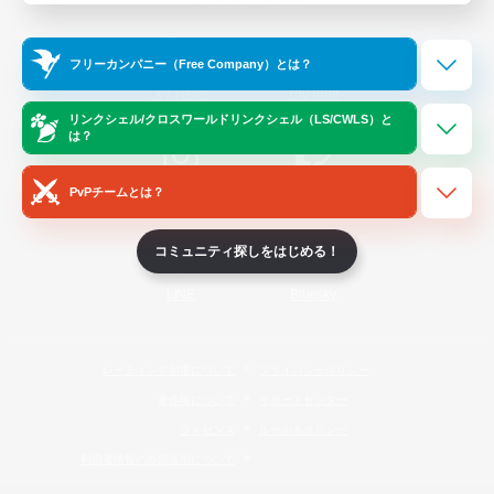
Official Information
フリーカンパニー（Free Company）とは？
/
X
News
YouTube
リンクシェル/クロスワールドリンクシェル（LS/CWLS）と
は？
PvPチームとは？
Instagram
Twitch
コミュニティ探しをはじめる！
LINE
Bluesky
レーティング制度について
プライバシーポリシー
著作権について
サポートセンター
ライセンス
ルール＆ポリシー
利用者情報の外部送信について