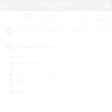
リスト
募集作成
#初心者/若葉歓迎
#絶挑戦
#零式挑戦
アピールタグ
0件の募集が見つかりました！
指定なし
Cerberus (Chaos)
PvPチーム
平日
週末
＃雑談
使用言語