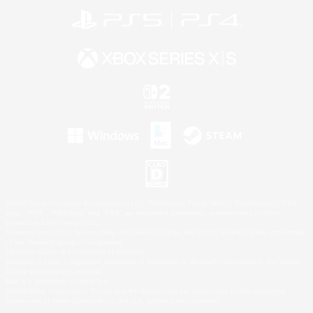
©2026 Sony Interactive Entertainment LLC."PlayStation Family Mark", "PlayStation", "PS5
logo", "PS5", "PS4 logo" and "PS4" are registered trademarks or trademarks of Sony
Interactive Entertainment Inc.
Microsoft, the XBOX Sphere mark, the Series X|S logo and XBOX Series X|S are trademarks
of the Microsoft group of companies.
Nintendo Switch is a trademark of Nintendo.
Windows is either a registered trademark or trademark of Microsoft Corporation in the United
States and/or other countries.
Mac is a trademark of Apple Inc.
©2026 Valve Corporation. Steam and the Steam logo are trademarks and/or registered
trademarks of Valve Corporation in the U.S. and/or other countries.