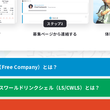
ステップ2
す
募集ページから連絡する
体
ree Company）とは？
スワールドリンクシェル（LS/CWLS）とは？
スマートフォン版へ