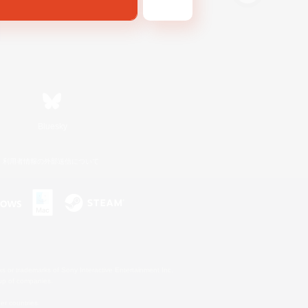
Bluesky
利用者情報の外部送信について
s or trademarks of Sony Interactive Entertainment Inc.
up of companies.
er countries.