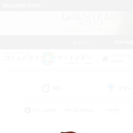
ニュース
FFXIVを
DATA CENTER
Chaos
ALL
フリー
(0)
アピールタグ
#初心者/若葉歓迎
#絶挑戦
#学生中心
#なんでも楽しむ
#モブハント
#
#演奏
#ミラプリ（ミラ