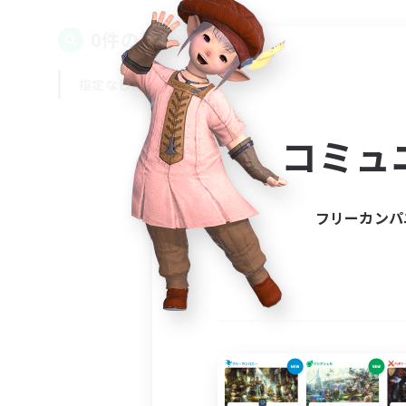
0件の募集が見つかりました！
指定なし
平日
週末
コミュ
フリーカンパ
募