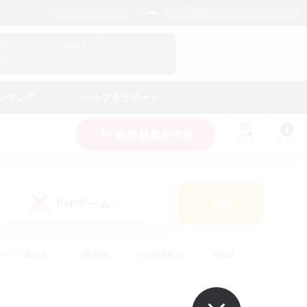
日本語
マイキャラクター情報をチェック！
ログイン
ンキング
ヘルプ＆サポート
新規募集を作成
リスト
ガイド
PvPチーム
検索
(0)
ゆっくり楽しむ
#極挑戦
#復帰者歓迎
#雑談
#ハウジング
#トレジャーハント
#レベリング
#プレイヤー主催イベント