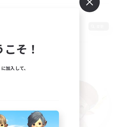
語
変更
うこそ！
ィに加入して、
た。