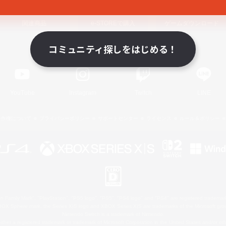
関連商品
e-STOREで購入
ゲームダウンロード
コミュニティ探しをはじめる！
Official Information
YouTube
Instagram
Twitch
LINE
著作権について
プライバシーポリシー
サポートセンター
ライセンス
ルール＆ポリシー
 Family Mark", "PlayStation", "PS5 logo", "PS5", "PS4 logo" and "PS4" are registered trademark
XBOX Sphere mark, the Series X|S logo and XBOX Series X|S are trademarks of the Microsoft gro
Nintendo Switch is a trademark of Nintendo.
ither a registered trademark or trademark of Microsoft Corporation in the United States and/or oth