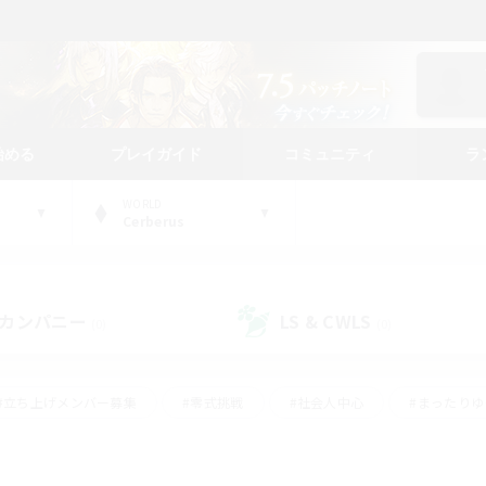
始める
プレイガイド
コミュニティ
ラ
WORLD
Cerberus
カンパニー
LS & CWLS
(0)
(0)
#立ち上げメンバー募集
#零式挑戦
#社会人中心
#まったり
体験歓迎
#クラフター中心
#ロールプレイ
#ギャザラー中心
ージュプリズム）
#スクリーンショット撮影
#クリア目指して頑張る