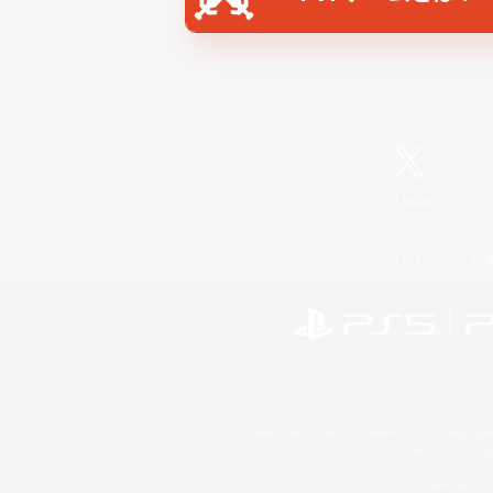
X
/
News
レーティング制度について
©2026 Sony Interactive Entertainment LLC."PlayStation
Microsoft, the 
Windows is e