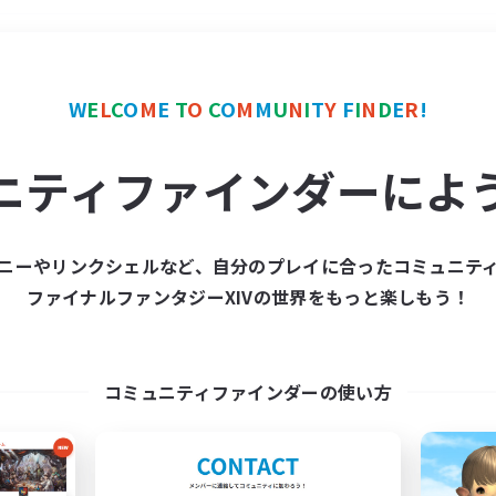
＃クラフター中心
使用言
W
E
L
C
O
M
E
T
O
C
O
M
M
U
N
I
T
Y
F
I
N
D
E
R
!
ニティファインダーによ
ニーやリンクシェルなど、自分のプレイに合ったコミュニテ
ファイナルファンタジーXIVの世界をもっと楽しもう！
募集数 0件
集が見つかりませんでし
コミュニティファインダーの使い方
条件を変えて検索してみるでっす！