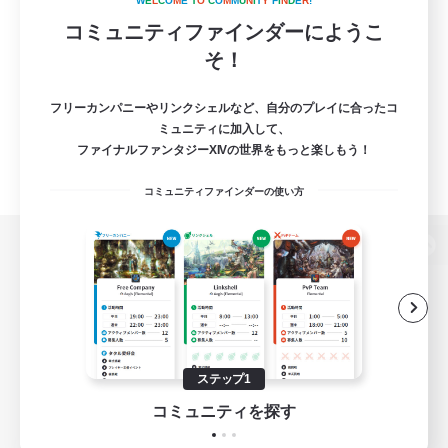
W
E
L
C
O
M
E
T
O
C
O
M
M
U
N
I
T
Y
F
I
N
D
E
R
!
コミュニティファインダーにようこ
そ！
フリーカンパニーやリンクシェルなど、自分のプレイに合ったコ
ミュニティに加入して、
ファイナルファンタジーXIVの世界をもっと楽しもう！
コミュニティファインダーの使い方
パソコン版へ
関連商品
e-STOREで購入
ステップ1
ゲームダウンロード
コミュニティを探す