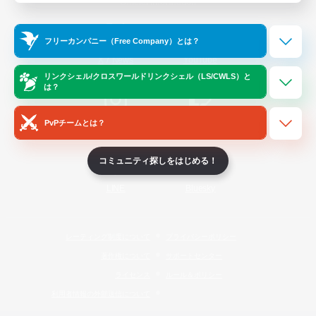
Official Information
フリーカンパニー（Free Company）とは？
/
X
News
YouTube
リンクシェル/クロスワールドリンクシェル（LS/CWLS）と
は？
PvPチームとは？
Instagram
Twitch
コミュニティ探しをはじめる！
LINE
Bluesky
レーティング制度について
プライバシーポリシー
著作権について
サポートセンター
ライセンス
ルール＆ポリシー
利用者情報の外部送信について