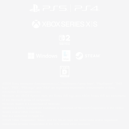
©2026 Sony Interactive Entertainment LLC."PlayStation Family Mark", "PlayStation", "PS5
logo", "PS5", "PS4 logo" and "PS4" are registered trademarks or trademarks of Sony
Interactive Entertainment Inc.
Microsoft, the XBOX Sphere mark, the Series X|S logo and XBOX Series X|S are trademarks
of the Microsoft group of companies.
Nintendo Switch is a trademark of Nintendo.
Windows is either a registered trademark or trademark of Microsoft Corporation in the United
States and/or other countries.
Mac is a trademark of Apple Inc.
©2026 Valve Corporation. Steam and the Steam logo are trademarks and/or registered
trademarks of Valve Corporation in the U.S. and/or other countries.