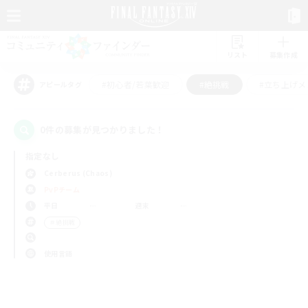
リスト
募集作成
#初心者/若葉歓迎
#絶挑戦
#立ち上げメ
アピールタグ
0件の募集が見つかりました！
指定なし
Cerberus (Chaos)
PvPチーム
平日
週末
＃絶挑戦
使用言語