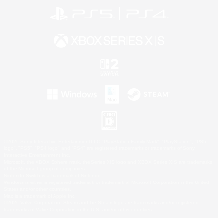
©2026 Sony Interactive Entertainment LLC."PlayStation Family Mark", "PlayStation", "PS5
logo", "PS5", "PS4 logo" and "PS4" are registered trademarks or trademarks of Sony
Interactive Entertainment Inc.
Microsoft, the XBOX Sphere mark, the Series X|S logo and XBOX Series X|S are trademarks
of the Microsoft group of companies.
Nintendo Switch is a trademark of Nintendo.
Windows is either a registered trademark or trademark of Microsoft Corporation in the United
States and/or other countries.
Mac is a trademark of Apple Inc.
©2026 Valve Corporation. Steam and the Steam logo are trademarks and/or registered
trademarks of Valve Corporation in the U.S. and/or other countries.