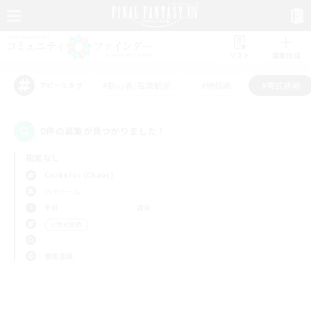
リスト
募集作成
#初心者/若葉歓迎
#絶挑戦
#零式挑戦
アピールタグ
0件の募集が見つかりました！
指定なし
Cerberus (Chaos)
PvPチーム
平日
週末
＃零式挑戦
使用言語