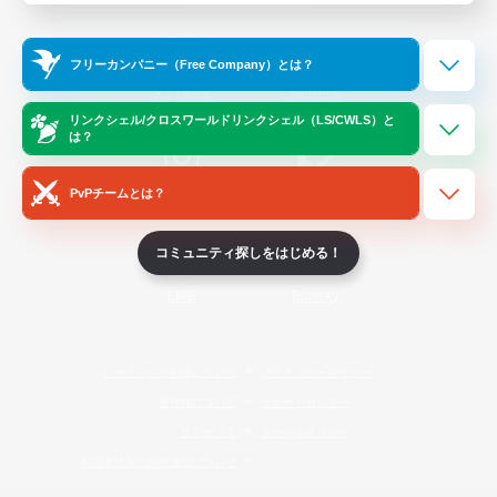
Official Information
フリーカンパニー（Free Company）とは？
/
X
News
YouTube
リンクシェル/クロスワールドリンクシェル（LS/CWLS）と
は？
PvPチームとは？
Instagram
Twitch
コミュニティ探しをはじめる！
LINE
Bluesky
レーティング制度について
プライバシーポリシー
著作権について
サポートセンター
ライセンス
ルール＆ポリシー
利用者情報の外部送信について