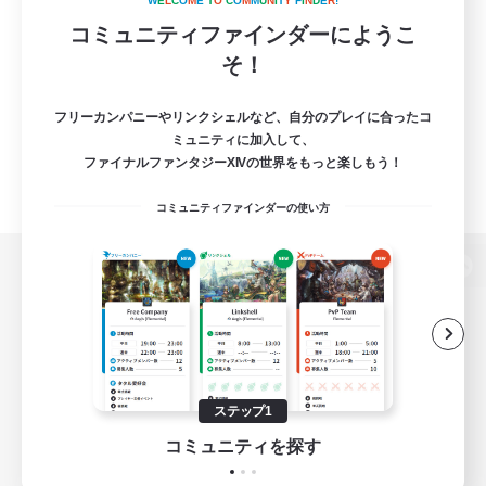
W
E
L
C
O
M
E
T
O
C
O
M
M
U
N
I
T
Y
F
I
N
D
E
R
!
コミュニティファインダーにようこ
そ！
フリーカンパニーやリンクシェルなど、自分のプレイに合ったコ
ミュニティに加入して、
ファイナルファンタジーXIVの世界をもっと楽しもう！
コミュニティファインダーの使い方
パソコン版へ
関連商品
e-STOREで購入
ステップ1
ゲームダウンロード
コミュニティを探す