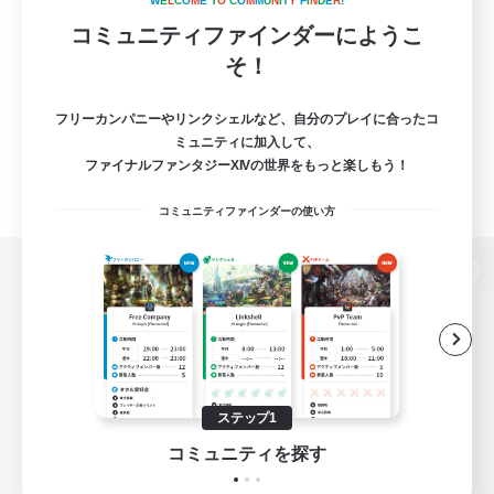
W
E
L
C
O
M
E
T
O
C
O
M
M
U
N
I
T
Y
F
I
N
D
E
R
!
コミュニティファインダーにようこ
そ！
フリーカンパニーやリンクシェルなど、自分のプレイに合ったコ
ミュニティに加入して、
ファイナルファンタジーXIVの世界をもっと楽しもう！
コミュニティファインダーの使い方
パソコン版へ
関連商品
e-STOREで購入
ステップ1
ゲームダウンロード
コミュニティを探す