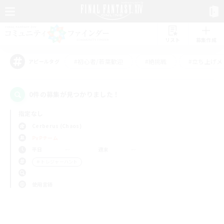
リスト
募集作成
#初心者/若葉歓迎
#絶挑戦
#立ち上げメ
アピールタグ
0件の募集が見つかりました！
指定なし
Cerberus (Chaos)
PvPチーム
平日
週末
＃トレジャーハント
使用言語