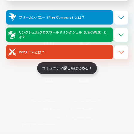
Official Information
フリーカンパニー（Free Company）とは？
/
X
News
YouTube
リンクシェル/クロスワールドリンクシェル（LS/CWLS）と
は？
PvPチームとは？
Instagram
Twitch
コミュニティ探しをはじめる！
LINE
Bluesky
レーティング制度について
プライバシーポリシー
著作権について
サポートセンター
ライセンス
ルール＆ポリシー
利用者情報の外部送信について