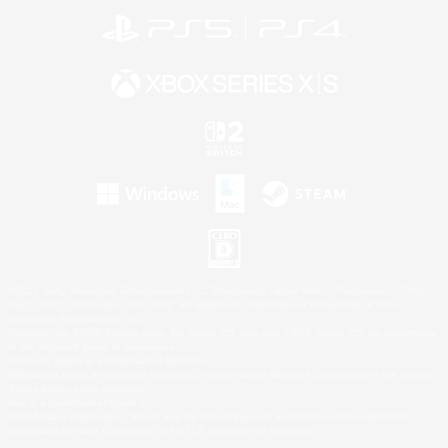
©2026 Sony Interactive Entertainment LLC."PlayStation Family Mark", "PlayStation", "PS5
logo", "PS5", "PS4 logo" and "PS4" are registered trademarks or trademarks of Sony
Interactive Entertainment Inc.
Microsoft, the XBOX Sphere mark, the Series X|S logo and XBOX Series X|S are trademarks
of the Microsoft group of companies.
Nintendo Switch is a trademark of Nintendo.
Windows is either a registered trademark or trademark of Microsoft Corporation in the United
States and/or other countries.
Mac is a trademark of Apple Inc.
©2026 Valve Corporation. Steam and the Steam logo are trademarks and/or registered
trademarks of Valve Corporation in the U.S. and/or other countries.