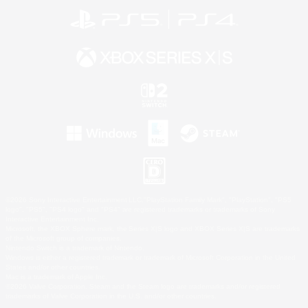
©2026 Sony Interactive Entertainment LLC."PlayStation Family Mark", "PlayStation", "PS5
logo", "PS5", "PS4 logo" and "PS4" are registered trademarks or trademarks of Sony
Interactive Entertainment Inc.
Microsoft, the XBOX Sphere mark, the Series X|S logo and XBOX Series X|S are trademarks
of the Microsoft group of companies.
Nintendo Switch is a trademark of Nintendo.
Windows is either a registered trademark or trademark of Microsoft Corporation in the United
States and/or other countries.
Mac is a trademark of Apple Inc.
©2026 Valve Corporation. Steam and the Steam logo are trademarks and/or registered
trademarks of Valve Corporation in the U.S. and/or other countries.