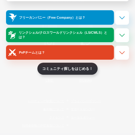
Official Information
フリーカンパニー（Free Company）とは？
/
X
News
YouTube
リンクシェル/クロスワールドリンクシェル（LS/CWLS）と
は？
PvPチームとは？
Instagram
Twitch
コミュニティ探しをはじめる！
LINE
Bluesky
レーティング制度について
プライバシーポリシー
著作権について
サポートセンター
ライセンス
ルール＆ポリシー
利用者情報の外部送信について