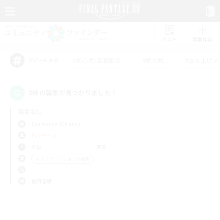
リスト
募集作成
#初心者/若葉歓迎
#絶挑戦
#立ち上げメ
アピールタグ
0件の募集が見つかりました！
指定なし
Cerberus (Chaos)
PvPチーム
平日
週末
＃スクリーンショット撮影
使用言語