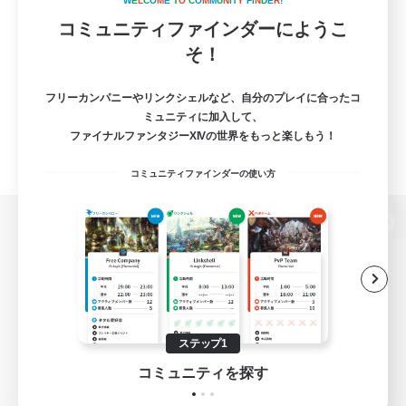
W
E
L
C
O
M
E
T
O
C
O
M
M
U
N
I
T
Y
F
I
N
D
E
R
!
コミュニティファインダーにようこ
そ！
フリーカンパニーやリンクシェルなど、自分のプレイに合ったコ
ミュニティに加入して、
ファイナルファンタジーXIVの世界をもっと楽しもう！
コミュニティファインダーの使い方
パソコン版へ
関連商品
e-STOREで購入
ステップ1
ゲームダウンロード
コミュニティを探す