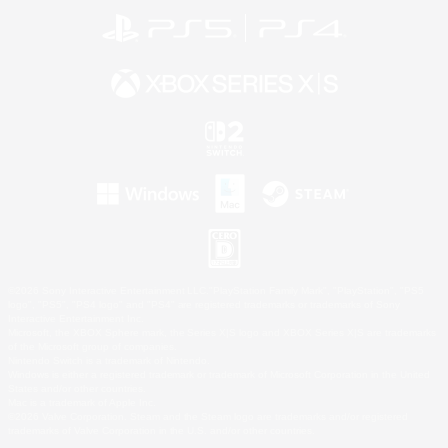
©2026 Sony Interactive Entertainment LLC."PlayStation Family Mark", "PlayStation", "PS5
logo", "PS5", "PS4 logo" and "PS4" are registered trademarks or trademarks of Sony
Interactive Entertainment Inc.
Microsoft, the XBOX Sphere mark, the Series X|S logo and XBOX Series X|S are trademarks
of the Microsoft group of companies.
Nintendo Switch is a trademark of Nintendo.
Windows is either a registered trademark or trademark of Microsoft Corporation in the United
States and/or other countries.
Mac is a trademark of Apple Inc.
©2026 Valve Corporation. Steam and the Steam logo are trademarks and/or registered
trademarks of Valve Corporation in the U.S. and/or other countries.