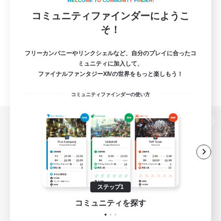
W
E
L
C
O
M
E
T
O
C
O
M
M
U
N
I
T
Y
F
I
N
D
E
R
!
コミュニティファインダーにようこ
そ！
フリーカンパニーやリンクシェルなど、自分のプレイに合ったコ
ミュニティに加入して、
ファイナルファンタジーXIVの世界をもっと楽しもう！
コミュニティファインダーの使い方
パソコン版へ
関連商品
e-STOREで購入
ステップ1
ゲームダウンロード
コミュニティを探す