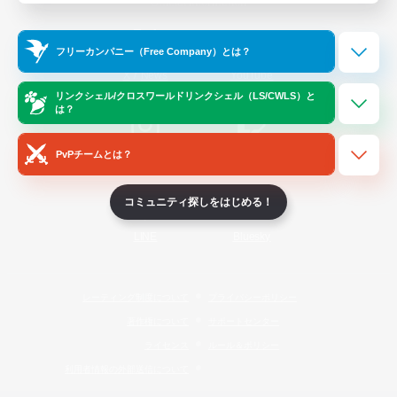
Official Information
フリーカンパニー（Free Company）とは？
/
X
News
YouTube
リンクシェル/クロスワールドリンクシェル（LS/CWLS）と
は？
PvPチームとは？
Instagram
Twitch
コミュニティ探しをはじめる！
LINE
Bluesky
レーティング制度について
プライバシーポリシー
著作権について
サポートセンター
ライセンス
ルール＆ポリシー
利用者情報の外部送信について