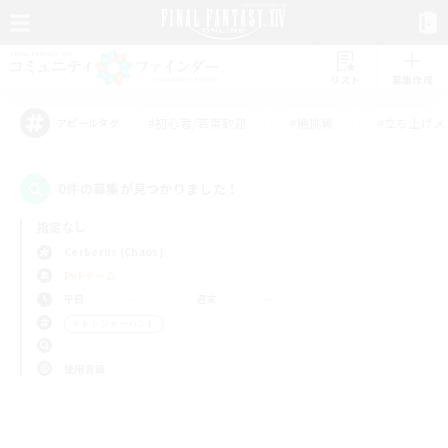
リスト
募集作成
#初心者/若葉歓迎
#絶挑戦
#立ち上げメ
アピールタグ
0件の募集が見つかりました！
指定なし
Cerberus (Chaos)
PvPチーム
平日
週末
＃トレジャーハント
使用言語