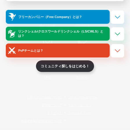
Official Information
フリーカンパニー（Free Company）とは？
/
X
News
YouTube
リンクシェル/クロスワールドリンクシェル（LS/CWLS）と
は？
PvPチームとは？
Instagram
Twitch
コミュニティ探しをはじめる！
LINE
Bluesky
レーティング制度について
プライバシーポリシー
著作権について
サポートセンター
ライセンス
ルール＆ポリシー
利用者情報の外部送信について