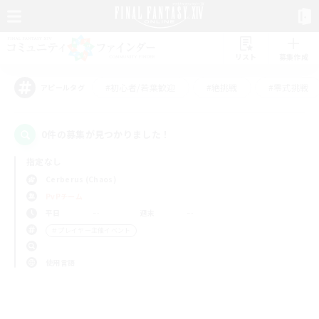
リスト
募集作成
#初心者/若葉歓迎
#絶挑戦
#零式挑戦
アピールタグ
0件の募集が見つかりました！
指定なし
Cerberus (Chaos)
PvPチーム
平日
週末
＃プレイヤー主催イベント
使用言語