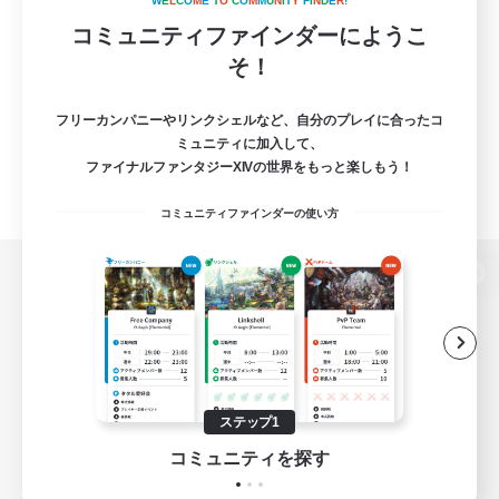
W
E
L
C
O
M
E
T
O
C
O
M
M
U
N
I
T
Y
F
I
N
D
E
R
!
コミュニティファインダーにようこ
そ！
フリーカンパニーやリンクシェルなど、自分のプレイに合ったコ
ミュニティに加入して、
ファイナルファンタジーXIVの世界をもっと楽しもう！
コミュニティファインダーの使い方
パソコン版へ
関連商品
e-STOREで購入
ステップ1
ゲームダウンロード
コミュニティを探す