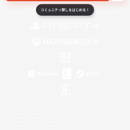
ライセンス
ルール＆ポリシー
利用者情報の外部送信について
コミュニティ探しをはじめる！
©2026 Sony Interactive Entertainment LLC."PlayStation Family Mark", "PlayStation", "PS5
logo", "PS5", "PS4 logo" and "PS4" are registered trademarks or trademarks of Sony
Interactive Entertainment Inc.
Microsoft, the XBOX Sphere mark, the Series X|S logo and XBOX Series X|S are trademarks
of the Microsoft group of companies.
Nintendo Switch is a trademark of Nintendo.
Windows is either a registered trademark or trademark of Microsoft Corporation in the United