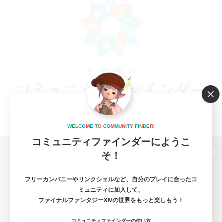
W
E
L
C
O
M
E
T
O
C
O
M
M
U
N
I
T
Y
F
I
N
D
E
R
!
コミュニティファインダーにようこ
そ！
パソコン版へ
フリーカンパニーやリンクシェルなど、自分のプレイに合ったコ
ミュニティに加入して、
ファイナルファンタジーXIVの世界をもっと楽しもう！
関連商品
e-STOREで購入
コミュニティファインダーの使い方