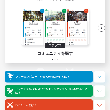
ゲームダウンロード
Official Information
/
X
News
YouTube
ステップ1
コミュニティを探す
Instagram
Twitch
フリーカンパニー（Free Company）とは？
LINE
Bluesky
リンクシェル/クロスワールドリンクシェル（LS/CWLS）と
は？
レーティング制度について
プライバシーポリシー
著作権について
サポートセンター
PvPチームとは？