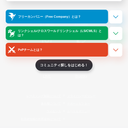
Official Information
フリーカンパニー（Free Company）とは？
/
X
News
YouTube
リンクシェル/クロスワールドリンクシェル（LS/CWLS）と
は？
PvPチームとは？
Instagram
Twitch
コミュニティ探しをはじめる！
LINE
Bluesky
レーティング制度について
プライバシーポリシー
著作権について
サポートセンター
ライセンス
ルール＆ポリシー
利用者情報の外部送信について