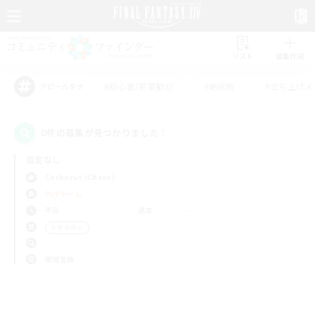
リスト
募集作成
#初心者/若葉歓迎
#絶挑戦
#立ち上げメ
アピールタグ
0件の募集が見つかりました！
指定なし
Cerberus (Chaos)
PvPチーム
平日
週末
＃学生中心
使用言語