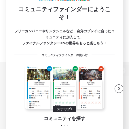
W
E
L
C
O
M
E
T
O
C
O
M
M
U
N
I
T
Y
F
I
N
D
E
R
!
コミュニティファインダーにようこ
そ！
フリーカンパニーやリンクシェルなど、自分のプレイに合ったコ
ミュニティに加入して、
ファイナルファンタジーXIVの世界をもっと楽しもう！
コミュニティファインダーの使い方
パソコン版へ
関連商品
e-STOREで購入
ステップ1
ゲームダウンロード
コミュニティを探す