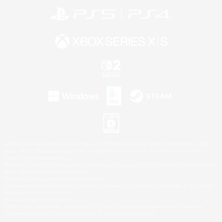
©2026 Sony Interactive Entertainment LLC."PlayStation Family Mark", "PlayStation", "PS5
logo", "PS5", "PS4 logo" and "PS4" are registered trademarks or trademarks of Sony
Interactive Entertainment Inc.
Microsoft, the XBOX Sphere mark, the Series X|S logo and XBOX Series X|S are trademarks
of the Microsoft group of companies.
Nintendo Switch is a trademark of Nintendo.
Windows is either a registered trademark or trademark of Microsoft Corporation in the United
States and/or other countries.
Mac is a trademark of Apple Inc.
©2026 Valve Corporation. Steam and the Steam logo are trademarks and/or registered
trademarks of Valve Corporation in the U.S. and/or other countries.