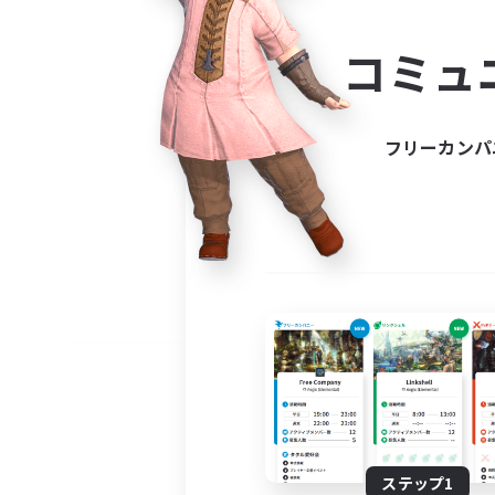
コミ
コミュ
コミュニ
自分に合っ
フリーカンパ
ステップ1