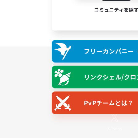
コミュニティを探
フリーカンパニー（F
リンクシェル/クロ
PvPチームとは？
X
/
News