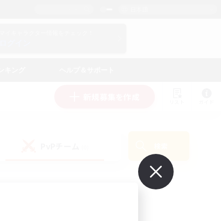
日本語
マイキャラクター情報をチェック！
ログイン
ンキング
ヘルプ＆サポート
新規募集を作成
リスト
ガイド
PvPチーム
検索
(0)
で