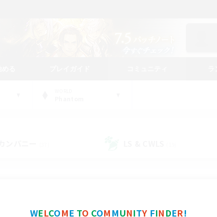
始める
プレイガイド
コミュニティ
ラ
WORLD
Phantom
カンパニー
LS & CWLS
(37)
(19)
コミュニティファインダー
W
E
L
C
O
M
E
T
O
C
O
M
M
U
N
I
T
Y
F
I
N
D
E
R
!