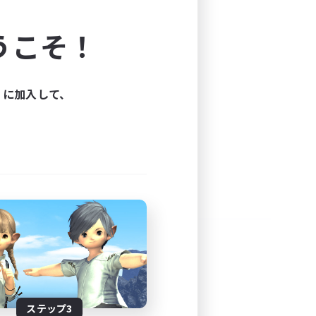
よう！
うこそ！
できます。
と楽しもう！
ィに加入して、
ステップ3