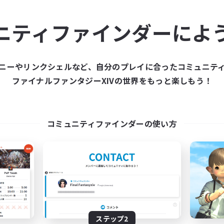
ュニティメンバーを集め
ニティファインダーによ
ティファインダーは、一緒に冒険する仲間を募集することが
た仲間を集めて、ファイナルファンタジーXIVの世界をもっ
ニーやリンクシェルなど、自分のプレイに合ったコミュニテ
ファイナルファンタジーXIVの世界をもっと楽しもう！
新規募集を作成する
コミュニティファインダーの使い方
ステップ2