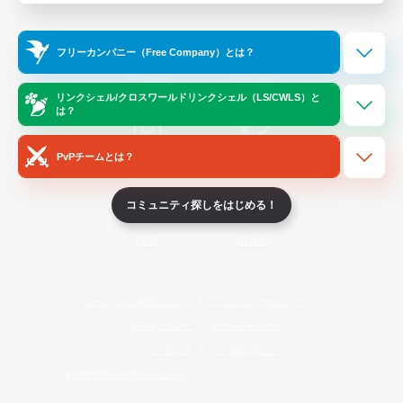
Official Information
フリーカンパニー（Free Company）とは？
/
X
News
YouTube
リンクシェル/クロスワールドリンクシェル（LS/CWLS）と
は？
PvPチームとは？
Instagram
Twitch
コミュニティ探しをはじめる！
LINE
Bluesky
レーティング制度について
プライバシーポリシー
著作権について
サポートセンター
ライセンス
ルール＆ポリシー
利用者情報の外部送信について