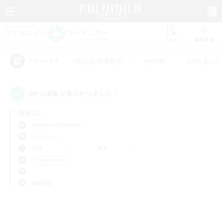
リスト
募集作成
#初心者/若葉歓迎
#絶挑戦
#立ち上げメ
アピールタグ
0件の募集が見つかりました！
指定なし
Cerberus (Chaos)
PvPチーム
平日
週末
＃社会人中心
使用言語