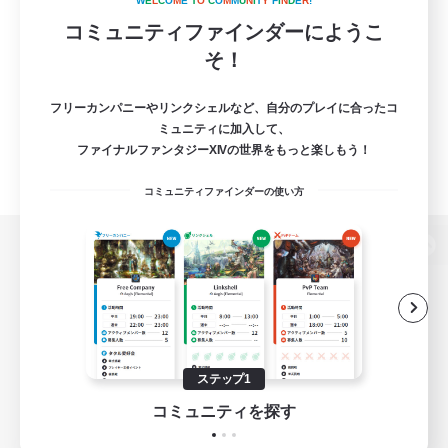
W
E
L
C
O
M
E
T
O
C
O
M
M
U
N
I
T
Y
F
I
N
D
E
R
!
コミュニティファインダーにようこ
そ！
フリーカンパニーやリンクシェルなど、自分のプレイに合ったコ
ミュニティに加入して、
ファイナルファンタジーXIVの世界をもっと楽しもう！
コミュニティファインダーの使い方
パソコン版へ
関連商品
e-STOREで購入
ステップ1
ゲームダウンロード
コミュニティを探す