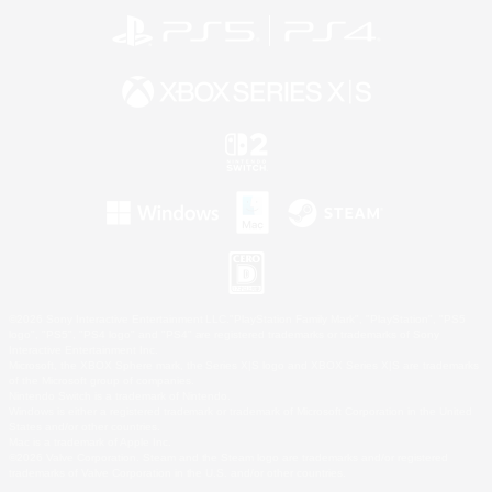
©2026 Sony Interactive Entertainment LLC."PlayStation Family Mark", "PlayStation", "PS5
logo", "PS5", "PS4 logo" and "PS4" are registered trademarks or trademarks of Sony
Interactive Entertainment Inc.
Microsoft, the XBOX Sphere mark, the Series X|S logo and XBOX Series X|S are trademarks
of the Microsoft group of companies.
Nintendo Switch is a trademark of Nintendo.
Windows is either a registered trademark or trademark of Microsoft Corporation in the United
States and/or other countries.
Mac is a trademark of Apple Inc.
©2026 Valve Corporation. Steam and the Steam logo are trademarks and/or registered
trademarks of Valve Corporation in the U.S. and/or other countries.