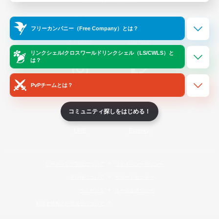
Official Information
フリーカンパニー（Free Company）とは？
/
X
News
YouTube
リンクシェル/クロスワールドリンクシェル（LS/CWLS）と
は？
PvPチームとは？
Instagram
Twitch
コミュニティ探しをはじめる！
LINE
Bluesky
レーティング制度について
プライバシーポリシー
著作権について
サポートセンター
ライセンス
ルール＆ポリシー
利用者情報の外部送信について