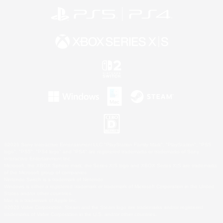
©2026 Sony Interactive Entertainment LLC."PlayStation Family Mark", "PlayStation", "PS5
logo", "PS5", "PS4 logo" and "PS4" are registered trademarks or trademarks of Sony
Interactive Entertainment Inc.
Microsoft, the XBOX Sphere mark, the Series X|S logo and XBOX Series X|S are trademarks
of the Microsoft group of companies.
Nintendo Switch is a trademark of Nintendo.
Windows is either a registered trademark or trademark of Microsoft Corporation in the United
States and/or other countries.
Mac is a trademark of Apple Inc.
©2026 Valve Corporation. Steam and the Steam logo are trademarks and/or registered
trademarks of Valve Corporation in the U.S. and/or other countries.