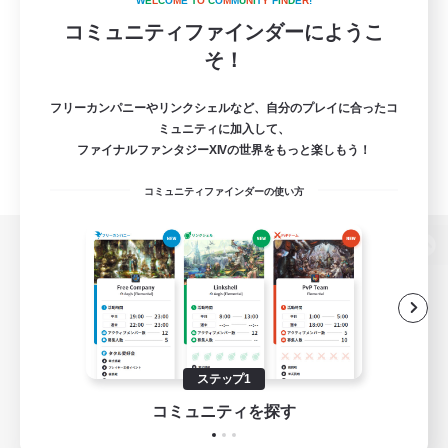
W
E
L
C
O
M
E
T
O
C
O
M
M
U
N
I
T
Y
F
I
N
D
E
R
!
コミュニティファインダーにようこ
そ！
フリーカンパニーやリンクシェルなど、自分のプレイに合ったコ
ミュニティに加入して、
ファイナルファンタジーXIVの世界をもっと楽しもう！
コミュニティファインダーの使い方
パソコン版へ
関連商品
e-STOREで購入
ステップ1
ゲームダウンロード
コミュニティを探す