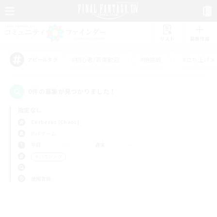
リスト
募集作成
#初心者/若葉歓迎
#絶挑戦
#立ち上げメ
アピールタグ
0件の募集が見つかりました！
指定なし
Cerberus (Chaos)
PvPチーム
平日
週末
＃ハウジング
使用言語