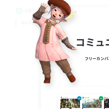
0件の募集が見つかりました！
指定なし
平日
週末
コミュ
フリーカンパ
募