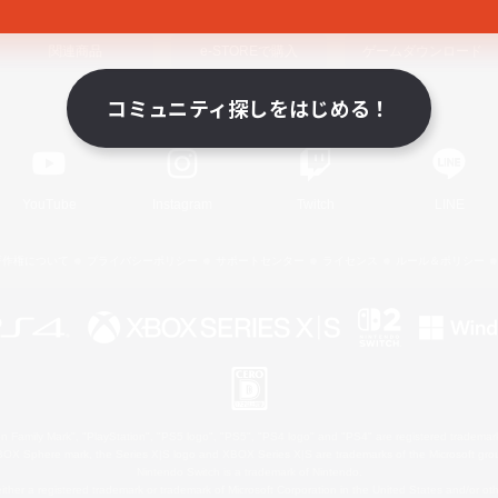
関連商品
e-STOREで購入
ゲームダウンロード
コミュニティ探しをはじめる！
Official Information
YouTube
Instagram
Twitch
LINE
著作権について
プライバシーポリシー
サポートセンター
ライセンス
ルール＆ポリシー
 Family Mark", "PlayStation", "PS5 logo", "PS5", "PS4 logo" and "PS4" are registered trademark
XBOX Sphere mark, the Series X|S logo and XBOX Series X|S are trademarks of the Microsoft gro
Nintendo Switch is a trademark of Nintendo.
ither a registered trademark or trademark of Microsoft Corporation in the United States and/or oth