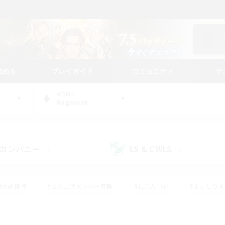
始める
プレイガイド
コミュニティ
ラ
WORLD
Ragnarok
カンパニー
LS & CWLS
(0)
(0)
#零式挑戦
#立ち上げメンバー募集
#社会人中心
#まったり
#体験歓迎
#クラフター中心
#ギャザラー中心
#ロー
ング
#演奏
#ミラプリ（ミラージュプリズム）
#クリア目指