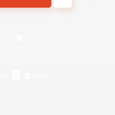
Bluesky
利用者情報の外部送信について
s or trademarks of Sony Interactive Entertainment Inc.
up of companies.
er countries.