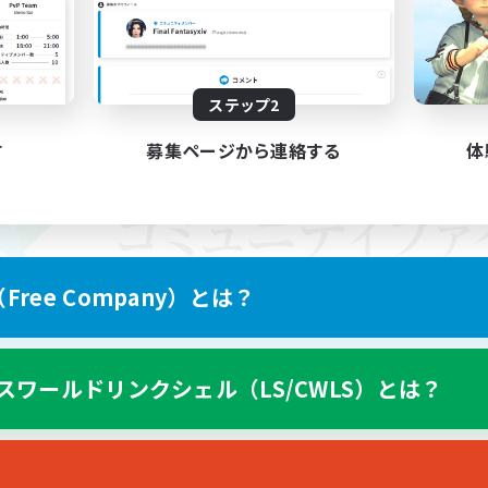
ステップ2
す
募集ページから連絡する
体
ree Company）とは？
スワールドリンクシェル（LS/CWLS）とは？
スマートフォン版へ