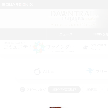
ニュース
FFXIVを
DATA CENTER
Chaos
ALL
フリー
(0)
アピールタグ
#初心者/若葉歓迎
#絶挑戦
#モブハント
#学生中心
#なんでも楽しむ
#スクリーンショット撮影
#ハウジ