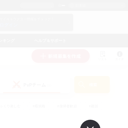
日本語
マイキャラクター情報をチェック！
ログイン
ンキング
ヘルプ＆サポート
新規募集を作成
リスト
ガイド
PvPチーム
検索
(0)
ゆっくり楽しむ
#極挑戦
#復帰者歓迎
#雑談
ルプレイ
#トレジャーハント
#レベリング
して頑張る
#プレイヤー主催イベント