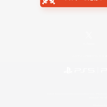
X
/
News
レーティング制度について
©2026 Sony Interactive Entertainment LLC."PlayStation
Microsoft, the 
Windows is e