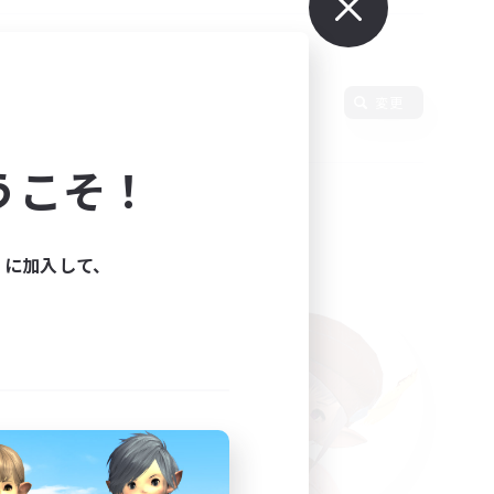
言語
変更
うこそ！
ィに加入して、
た。