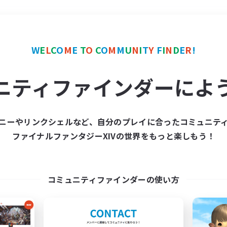
＃初心者/若葉歓迎
使用
W
E
L
C
O
M
E
T
O
C
O
M
M
U
N
I
T
Y
F
I
N
D
E
R
!
ニティファインダーによ
ニーやリンクシェルなど、自分のプレイに合ったコミュニテ
ファイナルファンタジーXIVの世界をもっと楽しもう！
募集数 0件
集が見つかりませんでし
コミュニティファインダーの使い方
条件を変えて検索してみるでっす！