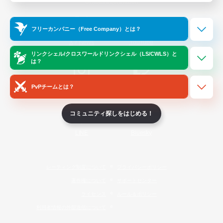
Official Information
フリーカンパニー（Free Company）とは？
/
X
News
YouTube
リンクシェル/クロスワールドリンクシェル（LS/CWLS）と
は？
PvPチームとは？
Instagram
Twitch
コミュニティ探しをはじめる！
LINE
Bluesky
レーティング制度について
プライバシーポリシー
著作権について
サポートセンター
ライセンス
ルール＆ポリシー
利用者情報の外部送信について