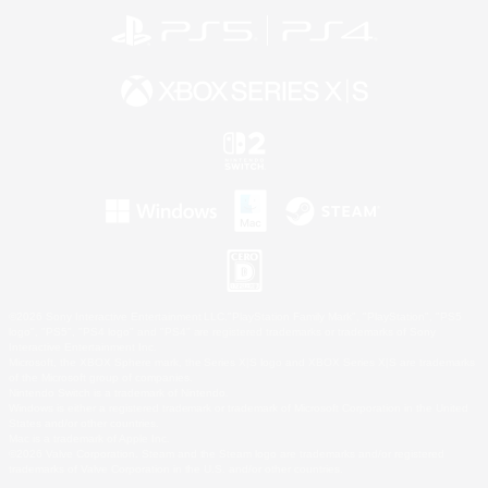
©2026 Sony Interactive Entertainment LLC."PlayStation Family Mark", "PlayStation", "PS5
logo", "PS5", "PS4 logo" and "PS4" are registered trademarks or trademarks of Sony
Interactive Entertainment Inc.
Microsoft, the XBOX Sphere mark, the Series X|S logo and XBOX Series X|S are trademarks
of the Microsoft group of companies.
Nintendo Switch is a trademark of Nintendo.
Windows is either a registered trademark or trademark of Microsoft Corporation in the United
States and/or other countries.
Mac is a trademark of Apple Inc.
©2026 Valve Corporation. Steam and the Steam logo are trademarks and/or registered
trademarks of Valve Corporation in the U.S. and/or other countries.