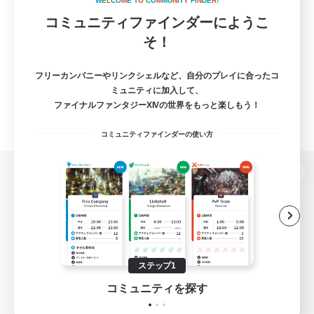
W
E
L
C
O
M
E
T
O
C
O
M
M
U
N
I
T
Y
F
I
N
D
E
R
!
コミュニティファインダーにようこ
そ！
フリーカンパニーやリンクシェルなど、自分のプレイに合ったコ
ミュニティに加入して、
ファイナルファンタジーXIVの世界をもっと楽しもう！
コミュニティファインダーの使い方
パソコン版へ
関連商品
e-STOREで購入
ステップ1
ゲームダウンロード
コミュニティを探す