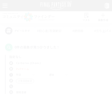
リスト
募集作成
#初心者/若葉歓迎
#絶挑戦
#立ち上げメ
アピールタグ
0件の募集が見つかりました！
指定なし
Cerberus (Chaos)
PvPチーム
平日
週末
＃復帰者歓迎
使用言語