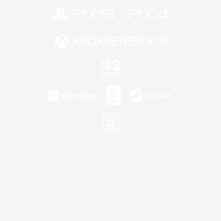
©2026 Sony Interactive Entertainment LLC."PlayStation Family Mark", "PlayStation", "PS5
logo", "PS5", "PS4 logo" and "PS4" are registered trademarks or trademarks of Sony
Interactive Entertainment Inc.
Microsoft, the XBOX Sphere mark, the Series X|S logo and XBOX Series X|S are trademarks
of the Microsoft group of companies.
Nintendo Switch is a trademark of Nintendo.
Windows is either a registered trademark or trademark of Microsoft Corporation in the United
States and/or other countries.
Mac is a trademark of Apple Inc.
©2026 Valve Corporation. Steam and the Steam logo are trademarks and/or registered
trademarks of Valve Corporation in the U.S. and/or other countries.