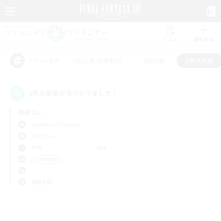
リスト
募集作成
#初心者/若葉歓迎
#絶挑戦
#零式挑戦
アピールタグ
0件の募集が見つかりました！
指定なし
Cerberus (Chaos)
PvPチーム
平日
週末
＃零式挑戦
使用言語