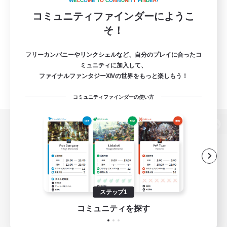
W
E
L
C
O
M
E
T
O
C
O
M
M
U
N
I
T
Y
F
I
N
D
E
R
!
コミュニティファインダーにようこ
そ！
フリーカンパニーやリンクシェルなど、自分のプレイに合ったコ
ミュニティに加入して、
ファイナルファンタジーXIVの世界をもっと楽しもう！
コミュニティファインダーの使い方
パソコン版へ
関連商品
e-STOREで購入
ステップ1
ゲームダウンロード
コミュニティを探す