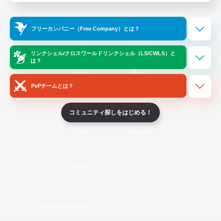
Official Information
フリーカンパニー（Free Company）とは？
/
X
News
YouTube
リンクシェル/クロスワールドリンクシェル（LS/CWLS）と
は？
PvPチームとは？
Instagram
Twitch
コミュニティ探しをはじめる！
LINE
Bluesky
レーティング制度について
プライバシーポリシー
著作権について
サポートセンター
ライセンス
ルール＆ポリシー
利用者情報の外部送信について