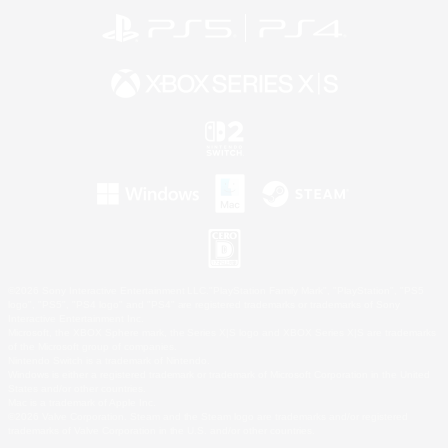
©2026 Sony Interactive Entertainment LLC."PlayStation Family Mark", "PlayStation", "PS5
logo", "PS5", "PS4 logo" and "PS4" are registered trademarks or trademarks of Sony
Interactive Entertainment Inc.
Microsoft, the XBOX Sphere mark, the Series X|S logo and XBOX Series X|S are trademarks
of the Microsoft group of companies.
Nintendo Switch is a trademark of Nintendo.
Windows is either a registered trademark or trademark of Microsoft Corporation in the United
States and/or other countries.
Mac is a trademark of Apple Inc.
©2026 Valve Corporation. Steam and the Steam logo are trademarks and/or registered
trademarks of Valve Corporation in the U.S. and/or other countries.