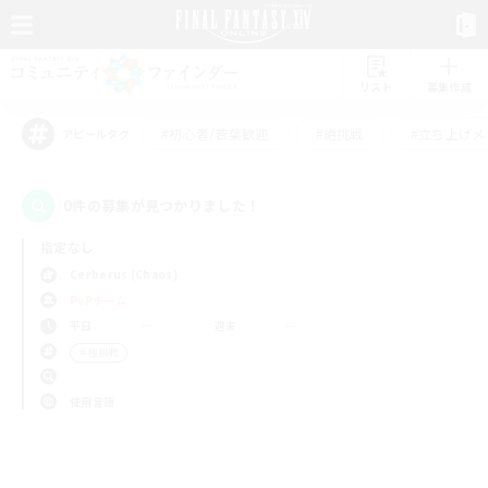
リスト
募集作成
#初心者/若葉歓迎
#絶挑戦
#立ち上げメ
アピールタグ
0件の募集が見つかりました！
指定なし
Cerberus (Chaos)
PvPチーム
平日
週末
＃極挑戦
使用言語