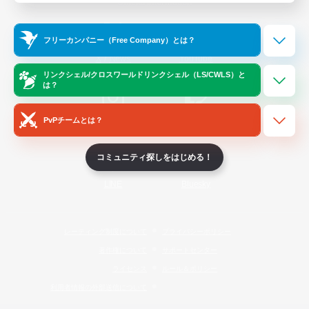
Official Information
フリーカンパニー（Free Company）とは？
/
X
News
YouTube
リンクシェル/クロスワールドリンクシェル（LS/CWLS）と
は？
PvPチームとは？
Instagram
Twitch
コミュニティ探しをはじめる！
LINE
Bluesky
レーティング制度について
プライバシーポリシー
著作権について
サポートセンター
ライセンス
ルール＆ポリシー
利用者情報の外部送信について