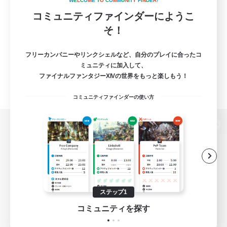
W
E
L
C
O
M
E
T
O
C
O
M
M
U
N
I
T
Y
F
I
N
D
E
R
!
コミュニティファインダーにようこ
そ！
フリーカンパニーやリンクシェルなど、自分のプレイに合ったコ
ミュニティに加入して、
ファイナルファンタジーXIVの世界をもっと楽しもう！
コミュニティファインダーの使い方
パソコン版へ
関連商品
e-STOREで購入
ステップ1
ゲームダウンロード
コミュニティを探す