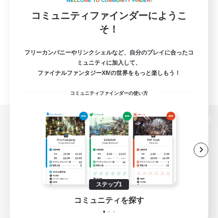
W
E
L
C
O
M
E
T
O
C
O
M
M
U
N
I
T
Y
F
I
N
D
E
R
!
コミュニティファインダーにようこ
そ！
フリーカンパニーやリンクシェルなど、自分のプレイに合ったコ
ミュニティに加入して、
ファイナルファンタジーXIVの世界をもっと楽しもう！
コミュニティファインダーの使い方
パソコン版へ
関連商品
e-STOREで購入
ステップ1
ゲームダウンロード
コミュニティを探す