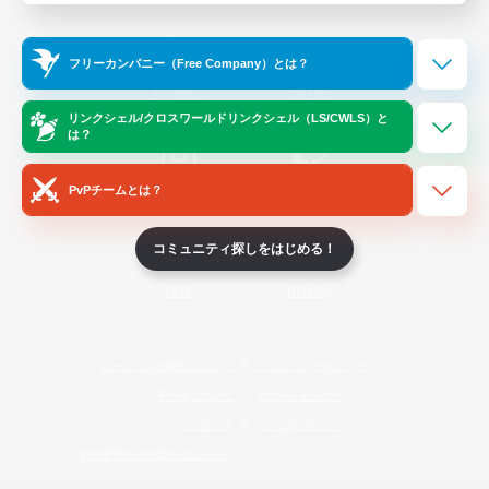
Official Information
フリーカンパニー（Free Company）とは？
/
X
News
YouTube
リンクシェル/クロスワールドリンクシェル（LS/CWLS）と
は？
PvPチームとは？
Instagram
Twitch
コミュニティ探しをはじめる！
LINE
Bluesky
レーティング制度について
プライバシーポリシー
著作権について
サポートセンター
ライセンス
ルール＆ポリシー
利用者情報の外部送信について