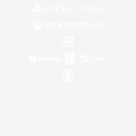
©2026 Sony Interactive Entertainment LLC."PlayStation Family Mark", "PlayStation", "PS5
logo", "PS5", "PS4 logo" and "PS4" are registered trademarks or trademarks of Sony
Interactive Entertainment Inc.
Microsoft, the XBOX Sphere mark, the Series X|S logo and XBOX Series X|S are trademarks
of the Microsoft group of companies.
Nintendo Switch is a trademark of Nintendo.
Windows is either a registered trademark or trademark of Microsoft Corporation in the United
States and/or other countries.
Mac is a trademark of Apple Inc.
©2026 Valve Corporation. Steam and the Steam logo are trademarks and/or registered
trademarks of Valve Corporation in the U.S. and/or other countries.