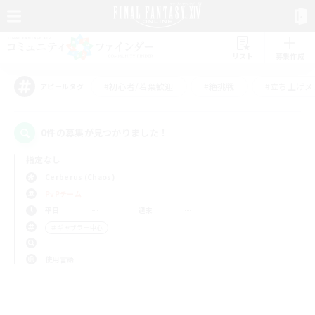
リスト
募集作成
#初心者/若葉歓迎
#絶挑戦
#立ち上げメ
アピールタグ
0件の募集が見つかりました！
指定なし
Cerberus (Chaos)
PvPチーム
平日
週末
＃ギャザラー中心
使用言語