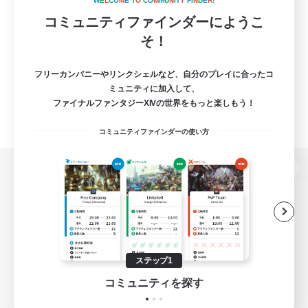
W
E
L
C
O
M
E
T
O
C
O
M
M
U
N
I
T
Y
F
I
N
D
E
R
!
コミュニティファインダーにようこ
そ！
フリーカンパニーやリンクシェルなど、自分のプレイに合ったコ
ミュニティに加入して、
ファイナルファンタジーXIVの世界をもっと楽しもう！
コミュニティファインダーの使い方
パソコン版へ
関連商品
e-STOREで購入
ステップ1
ゲームダウンロード
コミュニティを探す