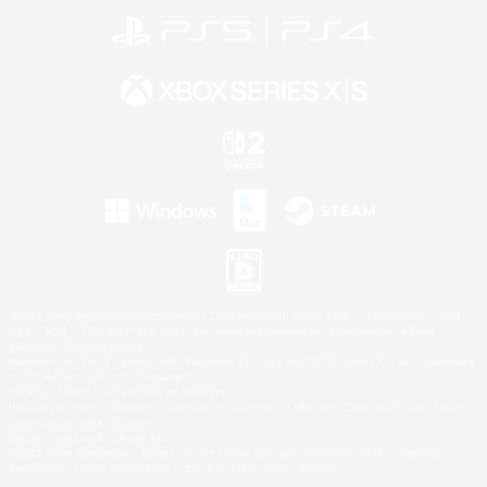
©2026 Sony Interactive Entertainment LLC."PlayStation Family Mark", "PlayStation", "PS5
logo", "PS5", "PS4 logo" and "PS4" are registered trademarks or trademarks of Sony
Interactive Entertainment Inc.
Microsoft, the XBOX Sphere mark, the Series X|S logo and XBOX Series X|S are trademarks
of the Microsoft group of companies.
Nintendo Switch is a trademark of Nintendo.
Windows is either a registered trademark or trademark of Microsoft Corporation in the United
States and/or other countries.
Mac is a trademark of Apple Inc.
©2026 Valve Corporation. Steam and the Steam logo are trademarks and/or registered
trademarks of Valve Corporation in the U.S. and/or other countries.