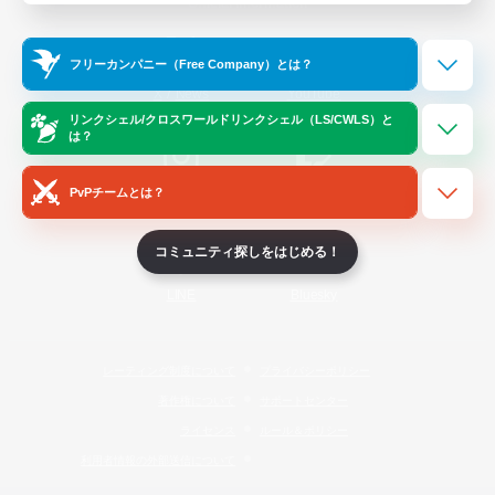
Official Information
フリーカンパニー（Free Company）とは？
/
X
News
YouTube
リンクシェル/クロスワールドリンクシェル（LS/CWLS）と
は？
PvPチームとは？
Instagram
Twitch
コミュニティ探しをはじめる！
LINE
Bluesky
レーティング制度について
プライバシーポリシー
著作権について
サポートセンター
ライセンス
ルール＆ポリシー
利用者情報の外部送信について