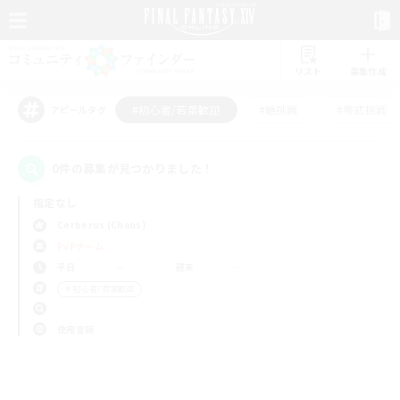
リスト
募集作成
#初心者/若葉歓迎
#絶挑戦
#零式挑戦
アピールタグ
0件の募集が見つかりました！
指定なし
Cerberus (Chaos)
PvPチーム
平日
週末
＃初心者/若葉歓迎
使用言語