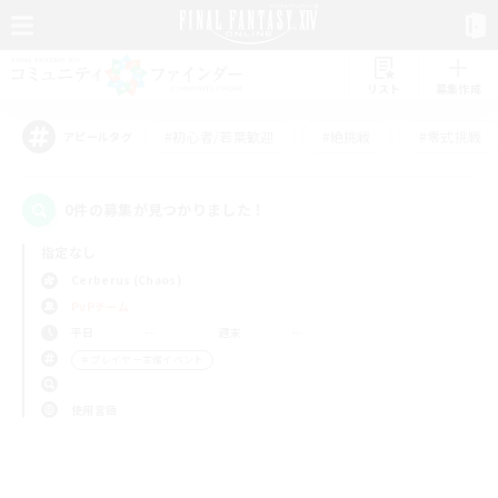
リスト
募集作成
#初心者/若葉歓迎
#絶挑戦
#零式挑戦
アピールタグ
0件の募集が見つかりました！
指定なし
Cerberus (Chaos)
PvPチーム
平日
週末
＃プレイヤー主催イベント
使用言語