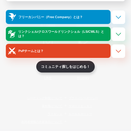
Official Information
フリーカンパニー（Free Company）とは？
/
X
News
YouTube
リンクシェル/クロスワールドリンクシェル（LS/CWLS）と
は？
PvPチームとは？
Instagram
Twitch
コミュニティ探しをはじめる！
LINE
Bluesky
レーティング制度について
プライバシーポリシー
著作権について
サポートセンター
ライセンス
ルール＆ポリシー
利用者情報の外部送信について