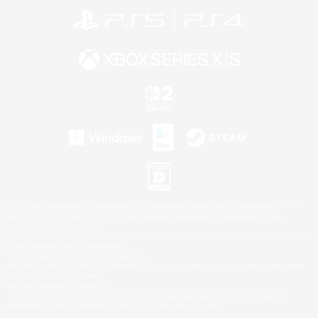
©2026 Sony Interactive Entertainment LLC."PlayStation Family Mark", "PlayStation", "PS5
logo", "PS5", "PS4 logo" and "PS4" are registered trademarks or trademarks of Sony
Interactive Entertainment Inc.
Microsoft, the XBOX Sphere mark, the Series X|S logo and XBOX Series X|S are trademarks
of the Microsoft group of companies.
Nintendo Switch is a trademark of Nintendo.
Windows is either a registered trademark or trademark of Microsoft Corporation in the United
States and/or other countries.
Mac is a trademark of Apple Inc.
©2026 Valve Corporation. Steam and the Steam logo are trademarks and/or registered
trademarks of Valve Corporation in the U.S. and/or other countries.