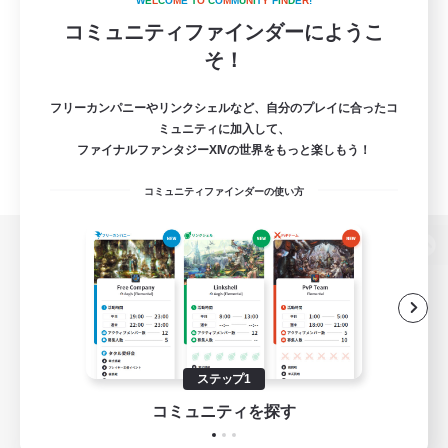
W
E
L
C
O
M
E
T
O
C
O
M
M
U
N
I
T
Y
F
I
N
D
E
R
!
コミュニティファインダーにようこ
そ！
フリーカンパニーやリンクシェルなど、自分のプレイに合ったコ
ミュニティに加入して、
ファイナルファンタジーXIVの世界をもっと楽しもう！
コミュニティファインダーの使い方
パソコン版へ
関連商品
e-STOREで購入
ステップ1
ゲームダウンロード
コミュニティを探す