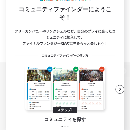
W
E
L
C
O
M
E
T
O
C
O
M
M
U
N
I
T
Y
F
I
N
D
E
R
!
コミュニティファインダーにようこ
そ！
フリーカンパニーやリンクシェルなど、自分のプレイに合ったコ
ミュニティに加入して、
ファイナルファンタジーXIVの世界をもっと楽しもう！
コミュニティファインダーの使い方
パソコン版へ
関連商品
e-STOREで購入
ステップ1
ゲームダウンロード
コミュニティを探す