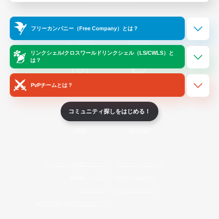
Official Information
フリーカンパニー（Free Company）とは？
/
X
News
YouTube
リンクシェル/クロスワールドリンクシェル（LS/CWLS）と
は？
PvPチームとは？
Instagram
Twitch
コミュニティ探しをはじめる！
LINE
Bluesky
レーティング制度について
プライバシーポリシー
著作権について
サポートセンター
ライセンス
ルール＆ポリシー
利用者情報の外部送信について