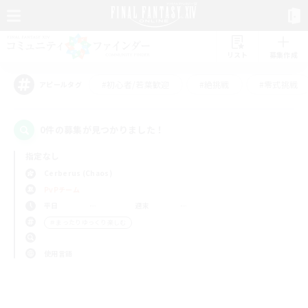
リスト
募集作成
#初心者/若葉歓迎
#絶挑戦
#零式挑戦
アピールタグ
0件の募集が見つかりました！
指定なし
Cerberus (Chaos)
PvPチーム
平日
週末
＃まったりゆっくり楽しむ
使用言語