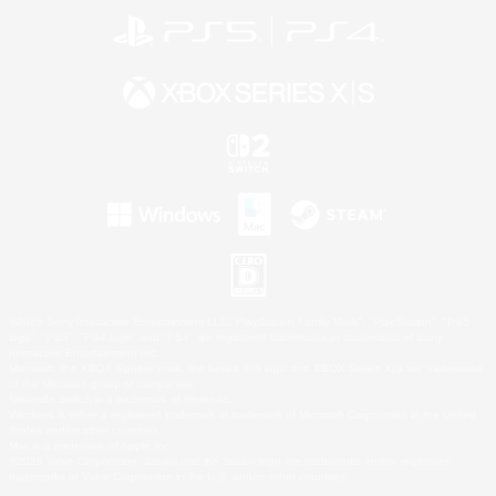
©2026 Sony Interactive Entertainment LLC."PlayStation Family Mark", "PlayStation", "PS5
logo", "PS5", "PS4 logo" and "PS4" are registered trademarks or trademarks of Sony
Interactive Entertainment Inc.
Microsoft, the XBOX Sphere mark, the Series X|S logo and XBOX Series X|S are trademarks
of the Microsoft group of companies.
Nintendo Switch is a trademark of Nintendo.
Windows is either a registered trademark or trademark of Microsoft Corporation in the United
States and/or other countries.
Mac is a trademark of Apple Inc.
©2026 Valve Corporation. Steam and the Steam logo are trademarks and/or registered
trademarks of Valve Corporation in the U.S. and/or other countries.