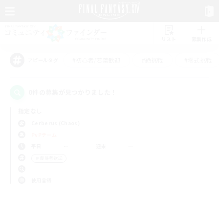
リスト
募集作成
#初心者/若葉歓迎
#絶挑戦
#零式挑戦
アピールタグ
0件の募集が見つかりました！
指定なし
Cerberus (Chaos)
PvPチーム
平日
週末
＃復帰者歓迎
使用言語