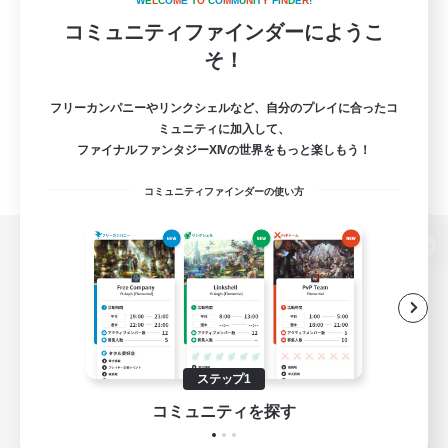
W
E
L
C
O
M
E
T
O
C
O
M
M
U
N
I
T
Y
F
I
N
D
E
R
!
コミュニティファインダーにようこ
そ！
フリーカンパニーやリンクシェルなど、自分のプレイに合ったコ
ミュニティに加入して、
ファイナルファンタジーXIVの世界をもっと楽しもう！
コミュニティファインダーの使い方
パソコン版へ
関連商品
e-STOREで購入
ステップ1
ゲームダウンロード
コミュニティを探す