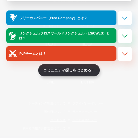
Official Information
フリーカンパニー（Free Company）とは？
/
X
News
YouTube
リンクシェル/クロスワールドリンクシェル（LS/CWLS）と
は？
PvPチームとは？
Instagram
Twitch
コミュニティ探しをはじめる！
LINE
Bluesky
レーティング制度について
プライバシーポリシー
著作権について
サポートセンター
ライセンス
ルール＆ポリシー
利用者情報の外部送信について