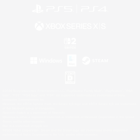
©2026 Sony Interactive Entertainment LLC."PlayStation Family Mark", "PlayStation", "PS5
logo", "PS5", "PS4 logo" and "PS4" are registered trademarks or trademarks of Sony
Interactive Entertainment Inc.
Microsoft, the XBOX Sphere mark, the Series X|S logo and XBOX Series X|S are trademarks
of the Microsoft group of companies.
Nintendo Switch is a trademark of Nintendo.
Windows is either a registered trademark or trademark of Microsoft Corporation in the United
States and/or other countries.
Mac is a trademark of Apple Inc.
©2026 Valve Corporation. Steam and the Steam logo are trademarks and/or registered
trademarks of Valve Corporation in the U.S. and/or other countries.