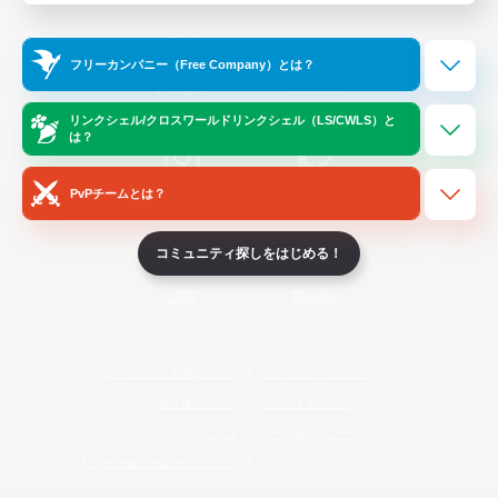
Official Information
フリーカンパニー（Free Company）とは？
/
X
News
YouTube
リンクシェル/クロスワールドリンクシェル（LS/CWLS）と
は？
PvPチームとは？
Instagram
Twitch
コミュニティ探しをはじめる！
LINE
Bluesky
レーティング制度について
プライバシーポリシー
著作権について
サポートセンター
ライセンス
ルール＆ポリシー
利用者情報の外部送信について