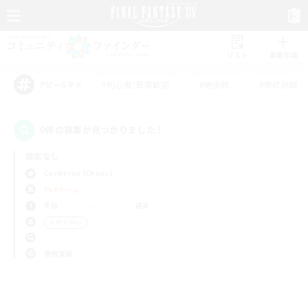
リスト
募集作成
#初心者/若葉歓迎
#絶挑戦
#零式挑戦
アピールタグ
0件の募集が見つかりました！
指定なし
Cerberus (Chaos)
PvPチーム
平日
週末
＃学生中心
使用言語