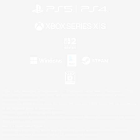
©2026 Sony Interactive Entertainment LLC."PlayStation Family Mark", "PlayStation", "PS5
logo", "PS5", "PS4 logo" and "PS4" are registered trademarks or trademarks of Sony
Interactive Entertainment Inc.
Microsoft, the XBOX Sphere mark, the Series X|S logo and XBOX Series X|S are trademarks
of the Microsoft group of companies.
Nintendo Switch is a trademark of Nintendo.
Windows is either a registered trademark or trademark of Microsoft Corporation in the United
States and/or other countries.
Mac is a trademark of Apple Inc.
©2026 Valve Corporation. Steam and the Steam logo are trademarks and/or registered
trademarks of Valve Corporation in the U.S. and/or other countries.