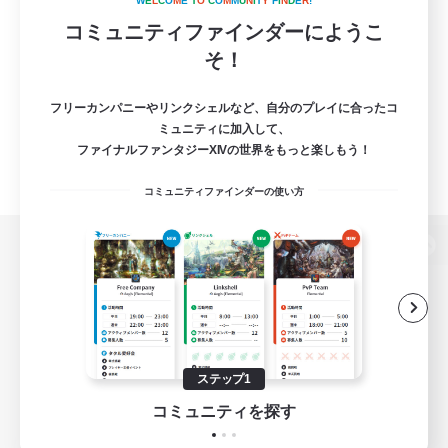
W
E
L
C
O
M
E
T
O
C
O
M
M
U
N
I
T
Y
F
I
N
D
E
R
!
コミュニティファインダーにようこ
そ！
フリーカンパニーやリンクシェルなど、自分のプレイに合ったコ
ミュニティに加入して、
ファイナルファンタジーXIVの世界をもっと楽しもう！
コミュニティファインダーの使い方
パソコン版へ
関連商品
e-STOREで購入
ステップ1
ゲームダウンロード
コミュニティを探す