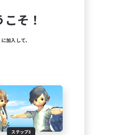
よう！
うこそ！
できます。
と楽しもう！
ィに加入して、
ステップ3