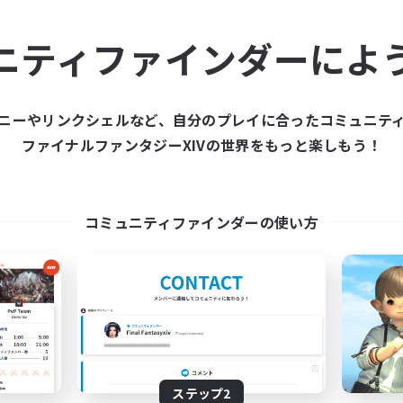
ュニティメンバーを集め
ニティファインダーによ
ティファインダーは、一緒に冒険する仲間を募集することが
た仲間を集めて、ファイナルファンタジーXIVの世界をもっ
ニーやリンクシェルなど、自分のプレイに合ったコミュニテ
ファイナルファンタジーXIVの世界をもっと楽しもう！
新規募集を作成する
コミュニティファインダーの使い方
ステップ2