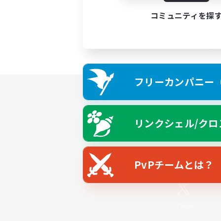
コミュニティを探
フリーカンパニー（F
リンクシェル/クロ
PvPチームとは？
X
/
News