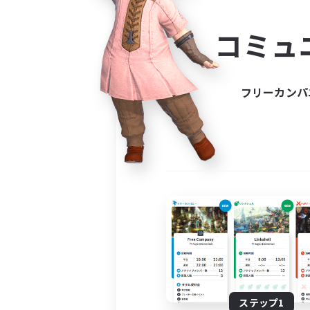
コミ
コミュ
コミュニ
自分に合っ
フリーカンパ
ステップ1