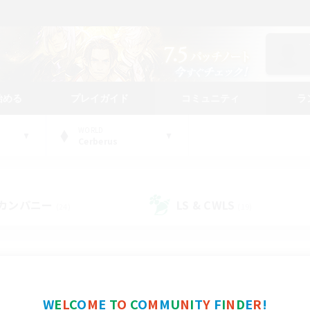
始める
プレイガイド
コミュニティ
ラ
WORLD
Cerberus
カンパニー
LS & CWLS
(24)
(19)
コミュニティファインダー
W
E
L
C
O
M
E
T
O
C
O
M
M
U
N
I
T
Y
F
I
N
D
E
R
!