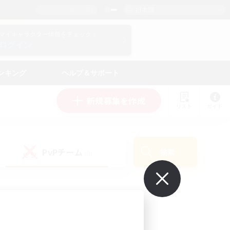
日本語
マイキャラクター情報をチェック！
ログイン
ンキング
ヘルプ＆サポート
新規募集を作成
リスト
ガイド
PvPチーム
検索
(0)
で