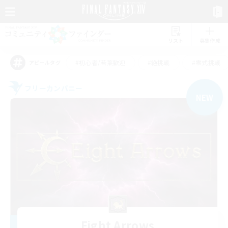
リスト
募集作成
#初心者/若葉歓迎
#絶挑戦
#零式挑戦
アピールタグ
フリーカンパニー
NEW
Eight Arrows