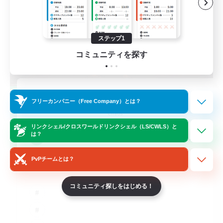
ステップ1
コミュニティを探す
Syncademy
フリーカンパニー（Free Company）とは？
追加メンバー募集
Chaos
リンクシェル/クロスワールドリンクシェル（LS/CWLS）と
--
は？
募集人数
PvPチームとは？
Synced & MIL Content
コミュニティ探しをはじめる！