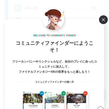
70
募集人数
LGBTQ+ Friendly
W
E
L
C
O
M
E
T
O
C
O
M
M
U
N
I
T
Y
F
I
N
D
E
R
!
コミュニティファインダーにようこ
そ！
フリーカンパニーやリンクシェルなど、自分のプレイに合ったコ
EN
ミュニティに加入して、
ファイナルファンタジーXIVの世界をもっと楽しもう！
詳細を見る
募集期間: 2026/09/03 まで
コミュニティファインダーの使い方
クロスワールドリンクシェル
NEW