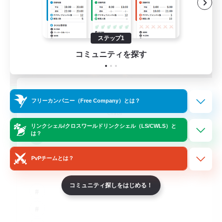
ステップ1
コミュニティを探す
Syncademy
フリーカンパニー（Free Company）とは？
追加メンバー募集
Chaos
リンクシェル/クロスワールドリンクシェル（LS/CWLS）と
--
は？
募集人数
PvPチームとは？
Synced & MIL Content
コミュニティ探しをはじめる！