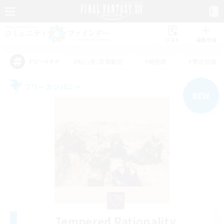
リスト
募集作成
#初心者/若葉歓迎
#絶挑戦
#零式挑戦
アピールタグ
フリーカンパニー
NEW
Tempered Rationality