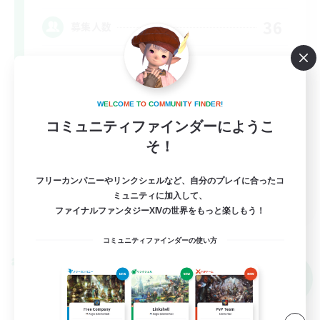
36
募集人数
W
E
L
C
O
M
E
T
O
C
O
M
M
U
N
I
T
Y
F
I
N
D
E
R
!
コミュニティファインダーにようこ
そ！
フリーカンパニーやリンクシェルなど、自分のプレイに合ったコ
FR
ミュニティに加入して、
ファイナルファンタジーXIVの世界をもっと楽しもう！
詳細を見る
募集期間: 2026/09/03 まで
コミュニティファインダーの使い方
クロスワールドリンクシェル
NEW