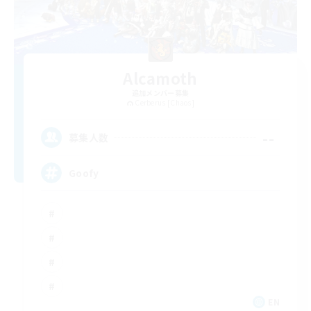
Alcamoth
追加メンバー募集
Cerberus [Chaos]
--
募集人数
Goofy
EN