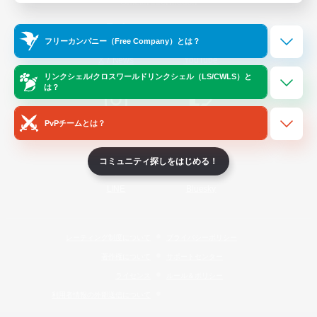
Official Information
フリーカンパニー（Free Company）とは？
/
X
News
YouTube
リンクシェル/クロスワールドリンクシェル（LS/CWLS）と
は？
PvPチームとは？
Instagram
Twitch
コミュニティ探しをはじめる！
LINE
Bluesky
レーティング制度について
プライバシーポリシー
著作権について
サポートセンター
ライセンス
ルール＆ポリシー
利用者情報の外部送信について