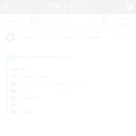
リスト
募集作成
#初心者/若葉歓迎
#絶挑戦
#立ち上げメ
アピールタグ
0件の募集が見つかりました！
指定なし
Cerberus (Chaos)
フリーカンパニー
LS & CWLS
PvPチーム
平日
週末
＃零式挑戦
使用言語