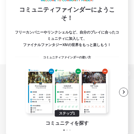
W
E
L
C
O
M
E
T
O
C
O
M
M
U
N
I
T
Y
F
I
N
D
E
R
!
コミュニティファインダーにようこ
そ！
フリーカンパニーやリンクシェルなど、自分のプレイに合ったコ
ミュニティに加入して、
ファイナルファンタジーXIVの世界をもっと楽しもう！
コミュニティファインダーの使い方
パソコン版へ
関連商品
e-STOREで購入
ステップ1
ゲームダウンロード
コミュニティを探す