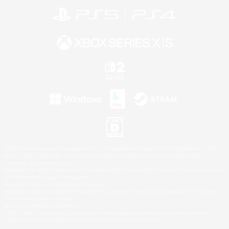
©2026 Sony Interactive Entertainment LLC."PlayStation Family Mark", "PlayStation", "PS5
logo", "PS5", "PS4 logo" and "PS4" are registered trademarks or trademarks of Sony
Interactive Entertainment Inc.
Microsoft, the XBOX Sphere mark, the Series X|S logo and XBOX Series X|S are trademarks
of the Microsoft group of companies.
Nintendo Switch is a trademark of Nintendo.
Windows is either a registered trademark or trademark of Microsoft Corporation in the United
States and/or other countries.
Mac is a trademark of Apple Inc.
©2026 Valve Corporation. Steam and the Steam logo are trademarks and/or registered
trademarks of Valve Corporation in the U.S. and/or other countries.