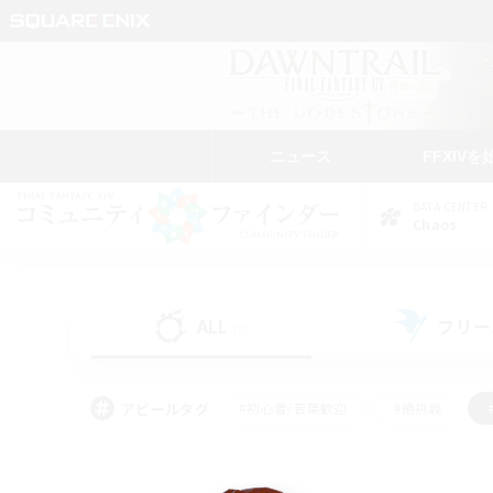
ニュース
FFXIVを
DATA CENTER
Chaos
ALL
フリー
(0)
アピールタグ
#初心者/若葉歓迎
#絶挑戦
#学生中心
#なんでも楽しむ
#モブハント
#
#演奏
#ミラプリ（ミラ