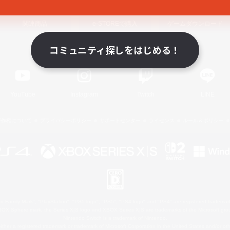
関連商品
e-STOREで購入
ゲームダウンロード
コミュニティ探しをはじめる！
Official Information
YouTube
Instagram
Twitch
LINE
著作権について
プライバシーポリシー
サポートセンター
ライセンス
ルール＆ポリシー
 Family Mark", "PlayStation", "PS5 logo", "PS5", "PS4 logo" and "PS4" are registered trademark
XBOX Sphere mark, the Series X|S logo and XBOX Series X|S are trademarks of the Microsoft gro
Nintendo Switch is a trademark of Nintendo.
ither a registered trademark or trademark of Microsoft Corporation in the United States and/or oth