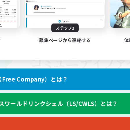
ステップ2
す
募集ページから連絡する
体
ree Company）とは？
スワールドリンクシェル（LS/CWLS）とは？
スマートフォン版へ