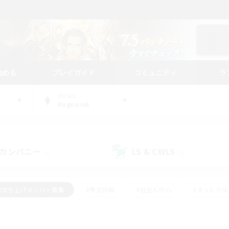
始める
プレイガイド
コミュニティ
ラ
WORLD
Ragnarok
カンパニー
LS & CWLS
(0)
(0)
#立ち上げメンバー募集
#零式挑戦
#社会人中心
#まったり
体験歓迎
#クラフター中心
#ロールプレイ
#ギャザラー中心
ージュプリズム）
#スクリーンショット撮影
#クリア目指して頑張る