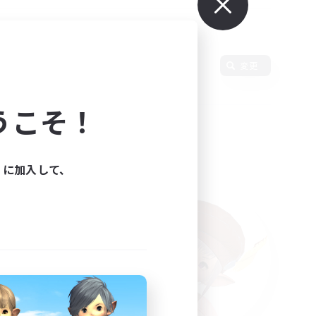
使用言語
変更
うこそ！
ィに加入して、
た。