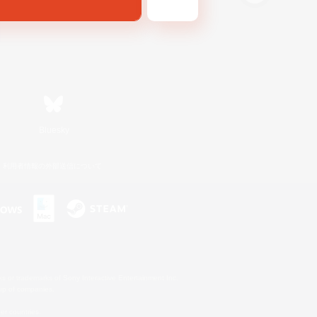
Bluesky
利用者情報の外部送信について
s or trademarks of Sony Interactive Entertainment Inc.
up of companies.
er countries.