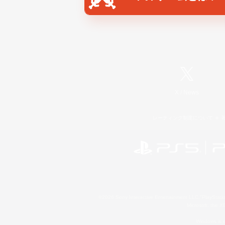
X
/
News
レーティング制度について
©2026 Sony Interactive Entertainment LLC."PlayStation
Microsoft, the 
Windows is e