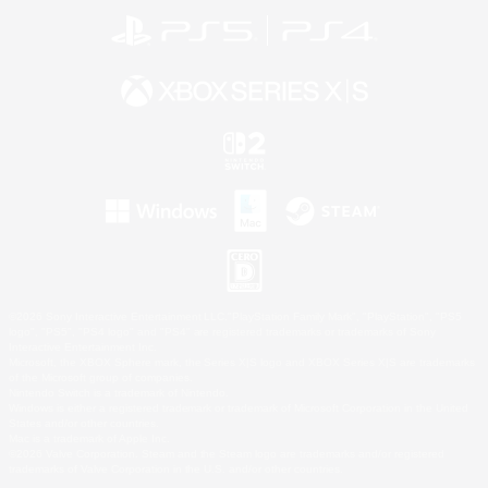
©2026 Sony Interactive Entertainment LLC."PlayStation Family Mark", "PlayStation", "PS5
logo", "PS5", "PS4 logo" and "PS4" are registered trademarks or trademarks of Sony
Interactive Entertainment Inc.
Microsoft, the XBOX Sphere mark, the Series X|S logo and XBOX Series X|S are trademarks
of the Microsoft group of companies.
Nintendo Switch is a trademark of Nintendo.
Windows is either a registered trademark or trademark of Microsoft Corporation in the United
States and/or other countries.
Mac is a trademark of Apple Inc.
©2026 Valve Corporation. Steam and the Steam logo are trademarks and/or registered
trademarks of Valve Corporation in the U.S. and/or other countries.