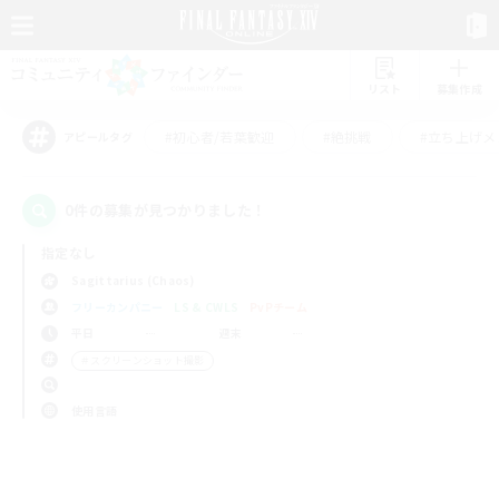
リスト
募集作成
#初心者/若葉歓迎
#絶挑戦
#立ち上げメ
アピールタグ
0件の募集が見つかりました！
指定なし
Sagittarius (Chaos)
フリーカンパニー
LS & CWLS
PvPチーム
平日
週末
＃スクリーンショット撮影
使用言語