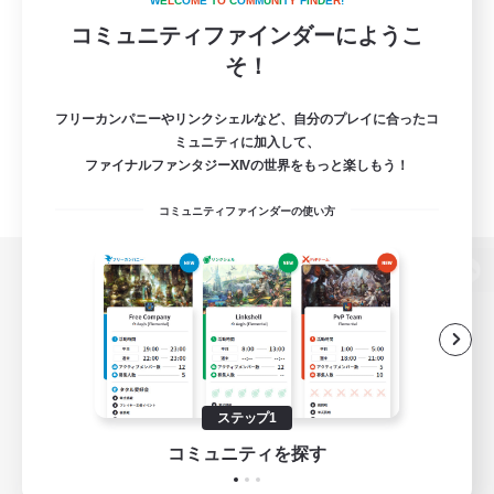
W
E
L
C
O
M
E
T
O
C
O
M
M
U
N
I
T
Y
F
I
N
D
E
R
!
コミュニティファインダーにようこ
そ！
フリーカンパニーやリンクシェルなど、自分のプレイに合ったコ
ミュニティに加入して、
ファイナルファンタジーXIVの世界をもっと楽しもう！
コミュニティファインダーの使い方
パソコン版へ
関連商品
e-STOREで購入
ステップ1
ゲームダウンロード
コミュニティを探す