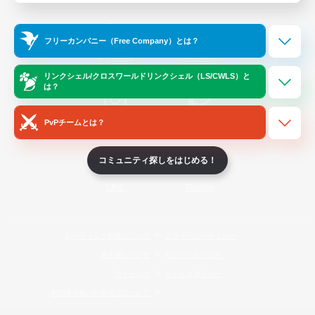
Official Information
フリーカンパニー（Free Company）とは？
/
X
News
YouTube
リンクシェル/クロスワールドリンクシェル（LS/CWLS）と
は？
PvPチームとは？
Instagram
Twitch
コミュニティ探しをはじめる！
LINE
Bluesky
レーティング制度について
プライバシーポリシー
著作権について
サポートセンター
ライセンス
ルール＆ポリシー
利用者情報の外部送信について