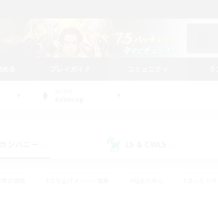
始める
プレイガイド
コミュニティ
ラ
WORLD
Balmung
カンパニー
LS & CWLS
(0)
(0)
#零式挑戦
#立ち上げメンバー募集
#社会人中心
#まったり
#体験歓迎
#クラフター中心
#ギャザラー中心
#ロー
ング
#演奏
#ミラプリ（ミラージュプリズム）
#クリア目指