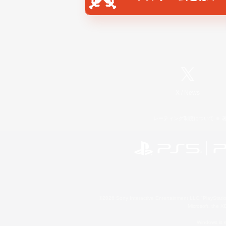
X
/
News
レーティング制度について
©2026 Sony Interactive Entertainment LLC."PlayStation
Microsoft, the 
Windows is e