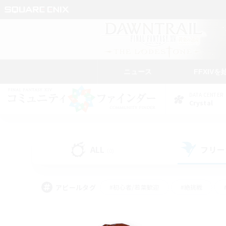
ニュース
FFXIVを
DATA CENTER
Crystal
ALL
フリー
(0)
アピールタグ
#初心者/若葉歓迎
#絶挑戦
#モブハント
#学生中心
#なんでも楽しむ
#スクリーンショット撮影
#ハウジ