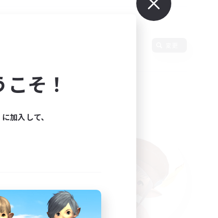
言語
変更
うこそ！
ィに加入して、
た。