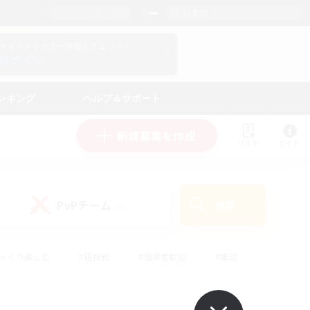
日本語
マイキャラクター情報をチェック！
ログイン
ンキング
ヘルプ＆サポート
新規募集を作成
リスト
ガイド
PvPチーム
検索
(0)
ゆっくり楽しむ
#極挑戦
#復帰者歓迎
#雑談
ルプレイ
#トレジャーハント
#レベリング
して頑張る
#プレイヤー主催イベント