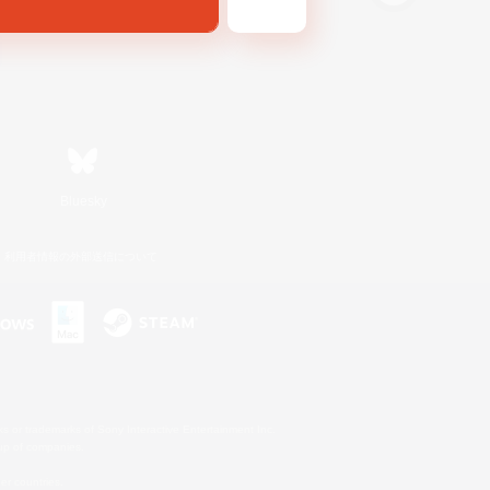
Bluesky
利用者情報の外部送信について
s or trademarks of Sony Interactive Entertainment Inc.
up of companies.
er countries.