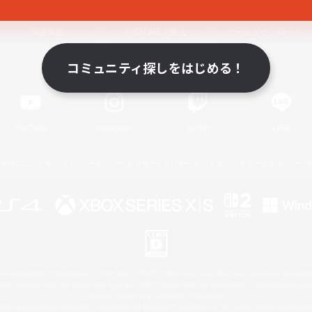
関連商品
e-STOREで購入
ゲームダウンロード
コミュニティ探しをはじめる！
Official Information
YouTube
Instagram
Twitch
LINE
著作権について
プライバシーポリシー
サポートセンター
ライセンス
ルール＆ポリシー
 Family Mark", "PlayStation", "PS5 logo", "PS5", "PS4 logo" and "PS4" are registered trademark
XBOX Sphere mark, the Series X|S logo and XBOX Series X|S are trademarks of the Microsoft gro
Nintendo Switch is a trademark of Nintendo.
ither a registered trademark or trademark of Microsoft Corporation in the United States and/or oth