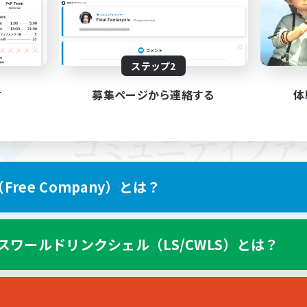
ステップ2
す
募集ページから連絡する
体
ree Company）とは？
スワールドリンクシェル（LS/CWLS）とは？
スマートフォン版へ