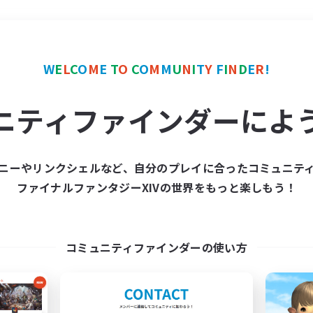
＃トレジャーハント
使用
W
E
L
C
O
M
E
T
O
C
O
M
M
U
N
I
T
Y
F
I
N
D
E
R
!
ニティファインダーによ
ニーやリンクシェルなど、自分のプレイに合ったコミュニテ
ファイナルファンタジーXIVの世界をもっと楽しもう！
募集数 0件
集が見つかりませんでし
コミュニティファインダーの使い方
条件を変えて検索してみるでっす！