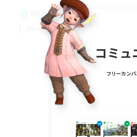
0件の募集が見つかりました！
指定なし
平日
週末
コミュ
フリーカンパ
募