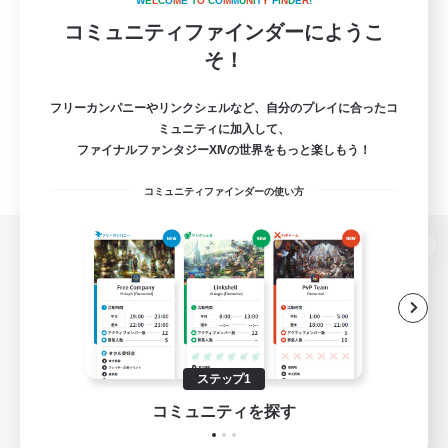
W
E
L
C
O
M
E
T
O
C
O
M
M
U
N
I
T
Y
F
I
N
D
E
R
!
コミュニティファインダーにようこ
そ！
フリーカンパニーやリンクシェルなど、自分のプレイに合ったコ
ミュニティに加入して、
ファイナルファンタジーXIVの世界をもっと楽しもう！
コミュニティファインダーの使い方
パソコン版へ
関連商品
e-STOREで購入
ステップ1
ゲームダウンロード
コミュニティを探す