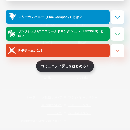
Official Information
フリーカンパニー（Free Company）とは？
/
X
News
YouTube
リンクシェル/クロスワールドリンクシェル（LS/CWLS）と
は？
PvPチームとは？
Instagram
Twitch
コミュニティ探しをはじめる！
LINE
Bluesky
レーティング制度について
プライバシーポリシー
著作権について
サポートセンター
ライセンス
ルール＆ポリシー
利用者情報の外部送信について