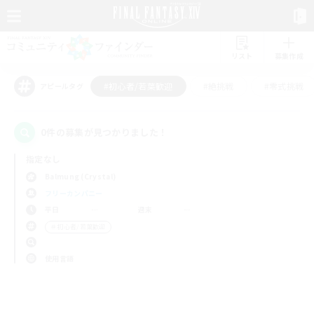
リスト
募集作成
#初心者/若葉歓迎
#絶挑戦
#零式挑戦
アピールタグ
0件の募集が見つかりました！
指定なし
Balmung (Crystal)
フリーカンパニー
平日
週末
＃初心者/若葉歓迎
使用言語