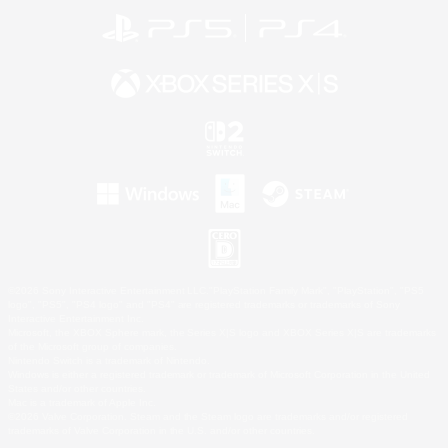
©2026 Sony Interactive Entertainment LLC."PlayStation Family Mark", "PlayStation", "PS5
logo", "PS5", "PS4 logo" and "PS4" are registered trademarks or trademarks of Sony
Interactive Entertainment Inc.
Microsoft, the XBOX Sphere mark, the Series X|S logo and XBOX Series X|S are trademarks
of the Microsoft group of companies.
Nintendo Switch is a trademark of Nintendo.
Windows is either a registered trademark or trademark of Microsoft Corporation in the United
States and/or other countries.
Mac is a trademark of Apple Inc.
©2026 Valve Corporation. Steam and the Steam logo are trademarks and/or registered
trademarks of Valve Corporation in the U.S. and/or other countries.