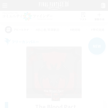
リスト
募集作成
#初心者/若葉歓迎
#絶挑戦
#零式挑戦
アピールタグ
フリーカンパニー
NEW
The Blood Pact