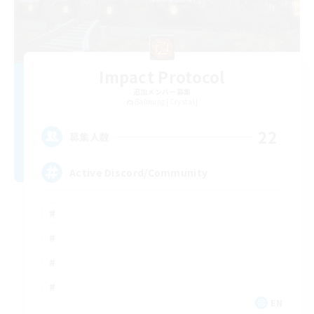
Impact Protocol
追加メンバー募集
Balmung [Crystal]
22
募集人数
Active Discord/Community
EN