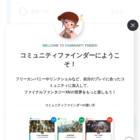
999
募集人数
★FINAL FANTASY★QUIET FC★
W
E
L
C
O
M
E
T
O
C
O
M
M
U
N
I
T
Y
F
I
N
D
E
R
!
コミュニティファインダーにようこ
そ！
フリーカンパニーやリンクシェルなど、自分のプレイに合ったコ
EN
ミュニティに加入して、
ファイナルファンタジーXIVの世界をもっと楽しもう！
詳細を見る
募集期間: 2026/09/02 まで
コミュニティファインダーの使い方
フリーカンパニー
NEW