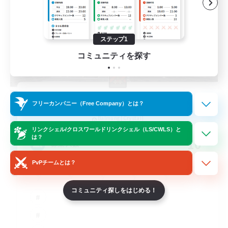
ステップ1
コミュニティを探す
The Empire's Maidens
フリーカンパニー（Free Company）とは？
追加メンバー募集
Balmung [Crystal]
リンクシェル/クロスワールドリンクシェル（LS/CWLS）と
は？
10
募集人数
PvPチームとは？
コミュニティ探しをはじめる！