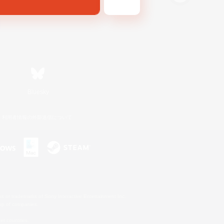
Bluesky
利用者情報の外部送信について
s or trademarks of Sony Interactive Entertainment Inc.
up of companies.
er countries.