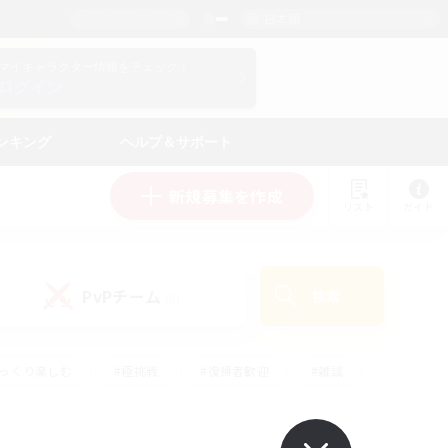
日本語
マイキャラクター情報をチェック！
ログイン
ンキング
ヘルプ＆サポート
新規募集を作成
リスト
ガイド
PvPチーム
検索
(0)
ゆっくり楽しむ
#極挑戦
#復帰者歓迎
#雑談
学生中心
#トレジャーハント
#レベリング
して頑張る
#プレイヤー主催イベント