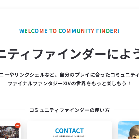
＃ミラプリ（ミラージュプリズム）
W
E
L
C
O
M
E
T
O
C
O
M
M
U
N
I
T
Y
F
I
N
D
E
R
!
ニティファインダーによ
ニーやリンクシェルなど、自分のプレイに合ったコミュニテ
ファイナルファンタジーXIVの世界をもっと楽しもう！
募集数 0件
集が見つかりませんでし
コミュニティファインダーの使い方
条件を変えて検索してみるでっす！