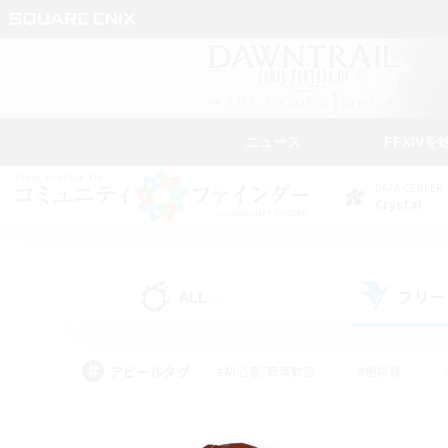
ニュース
FFXIVを
DATA CENTER
Crystal
ALL
フリー
(0)
アピールタグ
#初心者/若葉歓迎
#絶挑戦
#モブハント
#なんでも楽しむ
#ロールプ
#ミラプリ（ミラージュプリズム）