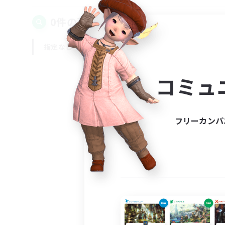
0件の募集が見つかりました！
指定なし
平日
週末
コミュ
フリーカンパ
募