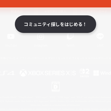
関連商品
e-STOREで購入
ゲームダウンロード
コミュニティ探しをはじめる！
Official Information
YouTube
Instagram
Twitch
LINE
著作権について
プライバシーポリシー
サポートセンター
ライセンス
ルール＆ポリシー
 Family Mark", "PlayStation", "PS5 logo", "PS5", "PS4 logo" and "PS4" are registered trademark
XBOX Sphere mark, the Series X|S logo and XBOX Series X|S are trademarks of the Microsoft gro
Nintendo Switch is a trademark of Nintendo.
ither a registered trademark or trademark of Microsoft Corporation in the United States and/or oth