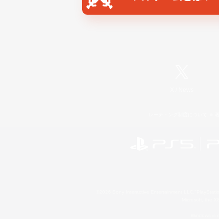
X
/
News
レーティング制度について
©2026 Sony Interactive Entertainment LLC."PlayStation
Microsoft, the 
Windows is e