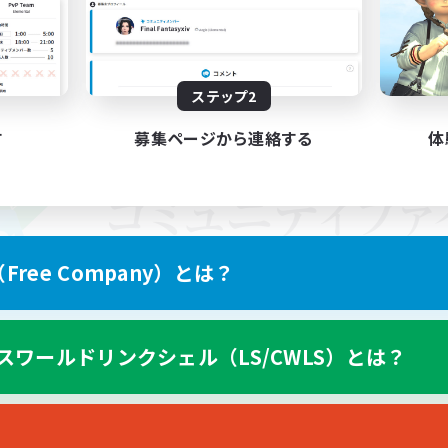
ステップ2
す
募集ページから連絡する
体
ree Company）とは？
スワールドリンクシェル（LS/CWLS）とは？
スマートフォン版へ