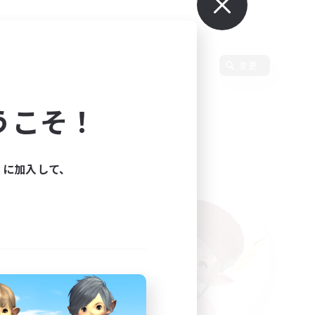
使用言語
変更
うこそ！
ィに加入して、
た。