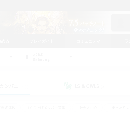
始める
プレイガイド
コミュニティ
ラ
WORLD
Balmung
カンパニー
LS & CWLS
(0)
(0)
#零式挑戦
#立ち上げメンバー募集
#社会人中心
#まったり
レイ
#クラフター中心
#体験歓迎
#ギャザラー中心
#
#スクリーンショット撮影
#ハウジング
#演奏
#クリア目指