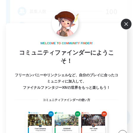
100
募集人数
LGBTQ+ Friendly
W
E
L
C
O
M
E
T
O
C
O
M
M
U
N
I
T
Y
F
I
N
D
E
R
!
コミュニティファインダーにようこ
そ！
フリーカンパニーやリンクシェルなど、自分のプレイに合ったコ
EN
ミュニティに加入して、
ファイナルファンタジーXIVの世界をもっと楽しもう！
詳細を見る
募集期間: 2026/08/31 まで
コミュニティファインダーの使い方
フリーカンパニー
NEW