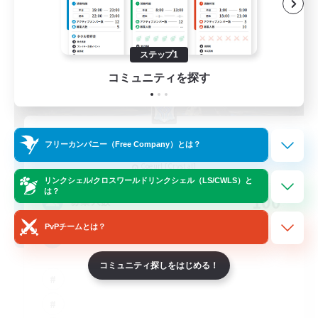
ステップ1
コミュニティを探す
Order of the Crystal
フリーカンパニー（Free Company）とは？
追加メンバー募集
Coeurl [Crystal]
リンクシェル/クロスワールドリンクシェル（LS/CWLS）と
は？
100
募集人数
PvPチームとは？
Discord/Voice Available
コミュニティ探しをはじめる！