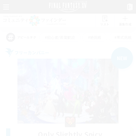
リスト
募集作成
#初心者/若葉歓迎
#絶挑戦
#零式挑戦
アピールタグ
フリーカンパニー
NEW
Only Slightly Spicy