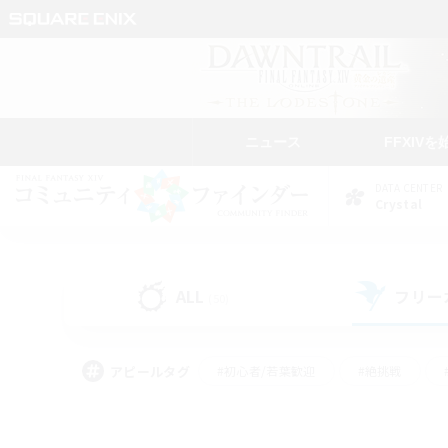
ニュース
FFXIVを
DATA CENTER
Crystal
ALL
フリー
(50)
アピールタグ
#初心者/若葉歓迎
#絶挑戦
#学生中心
#なんでも楽しむ
#モブハント
#
#演奏
#ミラプリ（ミラ