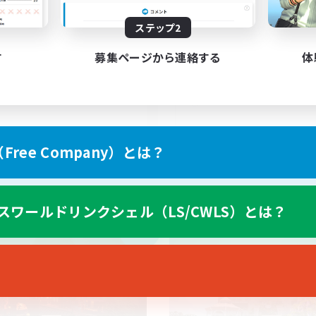
22
集人数
募集人数
ステップ2
tive Discord/Community
RP-Campaigns!
す
募集ページから連絡する
体
EN
ree Company）とは？
募集期間: 2026/09/04 まで
募集期間: 20
スワールドリンクシェル（LS/CWLS）とは？
カンパニー
フリーカンパニー
NEW