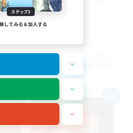
150
100
募集人数
ステップ3
LGBTQIA+
験してみる＆加入する
EN
EN
26/09/03 まで
募集期間: 2026/09/03 まで
フリーカンパニー
NEW
NEW