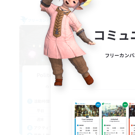
フリーカンパニー
フリー
NEW
コミュ
フリーカンパ
Politeum Tekhnikos
追加メンバー募集
Balmung [Crystal]
活動時間
活
14:00
24:00
平日
平
10:00
24:00
週末
週
7
アクティブメンバー数
ア