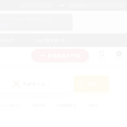
日本語
マイキャラクター情報をチェック！
ログイン
ンキング
ヘルプ＆サポート
新規募集を作成
リスト
ガイド
PvPチーム
検索
(1)
ゆっくり楽しむ
#極挑戦
#復帰者歓迎
#雑談
#ハウジング
#トレジャーハント
#レベリング
#プレイヤー主催イベント