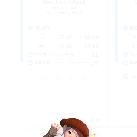
Shattered Anvil
追加メンバー募集
Balmung [Crystal]
活動時間
活
17:00
24:00
平日
平
12:00
24:00
週末
週
11
アクティブメンバー数
ア
10
募集人数
募
Di
EN
募集期間: 2026/09/05 まで