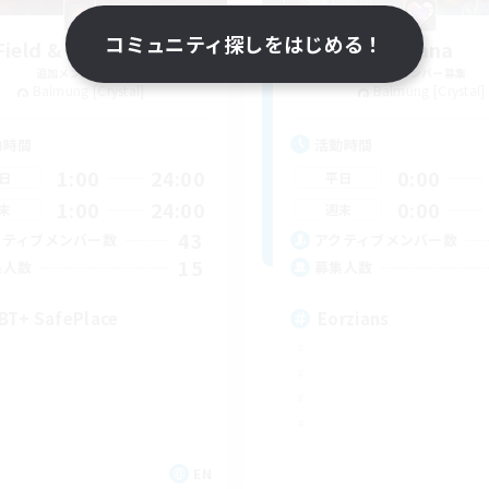
コミュニティ探しをはじめる！
Field & Forge Ind.
Ohana
追加メンバー募集
追加メンバー募集
Balmung [Crystal]
Balmung [Crystal]
動時間
活動時間
1:00
24:00
0:00
日
平日
1:00
24:00
0:00
末
週末
43
クティブメンバー数
アクティブメンバー数
15
集人数
募集人数
BT+ SafePlace
Eorzians
EN