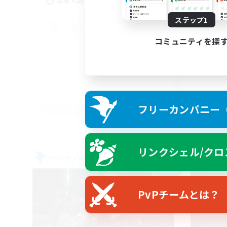
20
募集人数
募
ステップ1
Ac
コミュニティを探
EN
フリーカンパニー（F
募集期間: 2026/09/04 まで
リンクシェル/クロ
フリーカンパニー
フリー
NEW
PvPチームとは？