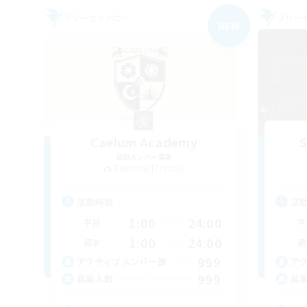
フリーカンパニー
フリー
NEW
Caelum Academy
S
追加メンバー募集
Balmung [Crystal]
活動時間
活
1:00
24:00
平日
平
1:00
24:00
週末
週
999
アクティブメンバー数
ア
999
募集人数
募