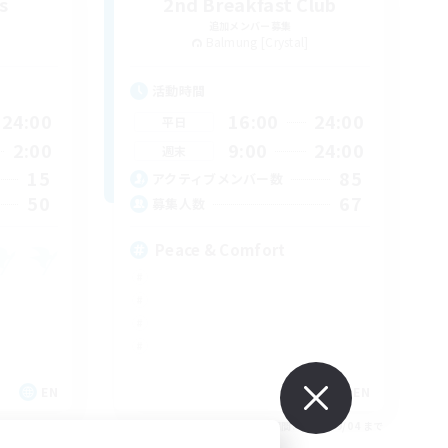
s
2nd Breakfast Club
追加メンバー募集
Balmung [Crystal]
活動時間
24:00
16:00
24:00
平日
2:00
9:00
24:00
週末
15
85
アクティブメンバー数
50
67
募集人数
Peace & Comfort
EN
EN
26/09/04 まで
募集期間: 2026/09/04 まで