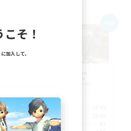
フリーカンパニー
NEW
NEW
うこそ！
ィに加入して、
ight
Degen Den
追加メンバー募集
Balmung [Crystal]
活動時間
24:00
6:00
23:00
平日
24:00
0:00
23:00
週末
94
47
アクティブメンバー数