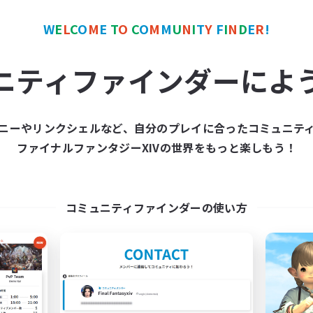
W
E
L
C
O
M
E
T
O
C
O
M
M
U
N
I
T
Y
F
I
N
D
E
R
!
カンパニー
フリーカンパニー
NEW
ニティファインダーによ
ニーやリンクシェルなど、自分のプレイに合ったコミュニテ
ファイナルファンタジーXIVの世界をもっと楽しもう！
Impact Protocol
Warriors of Sunl
追加メンバー募集
追加メンバー募集
Balmung [Crystal]
Balmung [Crystal]
コミュニティファインダーの使い方
動時間
活動時間
7:00
24:00
1:00
日
平日
7:00
2:00
1:00
末
週末
8
クティブメンバー数
アクティブメンバー数