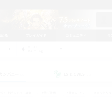
始める
プレイガイド
コミュニティ
ラ
WORLD
Balmung
カンパニー
LS & CWLS
(29)
(20)
#立ち上げメンバー募集
#零式挑戦
#社会人中心
#まったり
体験歓迎
#クラフター中心
#ロールプレイ
#ギャザラー中心
ージュプリズム）
#スクリーンショット撮影
#クリア目指して頑張る