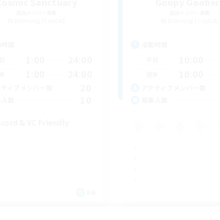
Cosmic Sanctuary
Goopy Goober
追加メンバー募集
追加メンバー募集
Balmung [Crystal]
Balmung [Crystal]
動時間
活動時間
1:00
24:00
10:00
日
平日
1:00
24:00
10:00
末
週末
20
クティブメンバー数
アクティブメンバー数
10
集人数
募集人数
scord & VC Friendly
EN
募集期間: 2026/09/04 まで
募集期間: 20