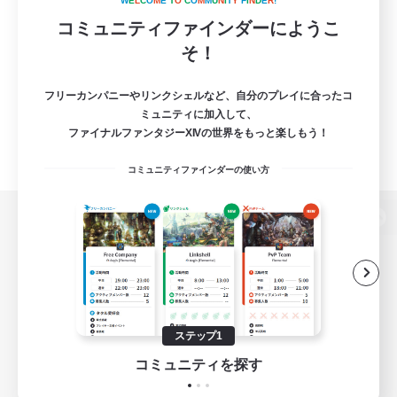
W
E
L
C
O
M
E
T
O
C
O
M
M
U
N
I
T
Y
F
I
N
D
E
R
!
コミュニティファインダーにようこ
そ！
フリーカンパニーやリンクシェルなど、自分のプレイに合ったコ
ミュニティに加入して、
ファイナルファンタジーXIVの世界をもっと楽しもう！
コミュニティファインダーの使い方
パソコン版へ
関連商品
e-STOREで購入
ステップ1
ゲームダウンロード
コミュニティを探す