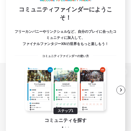
W
E
L
C
O
M
E
T
O
C
O
M
M
U
N
I
T
Y
F
I
N
D
E
R
!
コミュニティファインダーにようこ
そ！
フリーカンパニーやリンクシェルなど、自分のプレイに合ったコ
ミュニティに加入して、
ファイナルファンタジーXIVの世界をもっと楽しもう！
コミュニティファインダーの使い方
パソコン版へ
関連商品
e-STOREで購入
ステップ1
ゲームダウンロード
コミュニティを探す