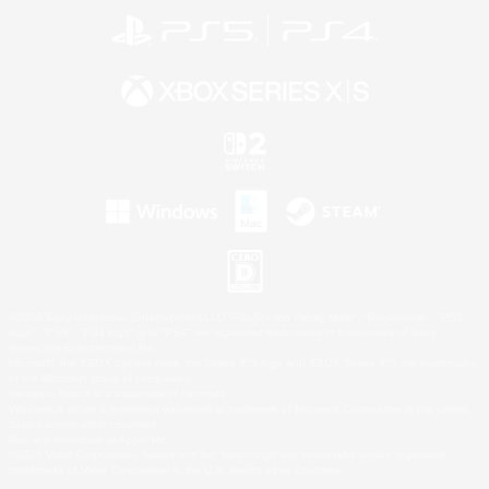
©2026 Sony Interactive Entertainment LLC."PlayStation Family Mark", "PlayStation", "PS5
logo", "PS5", "PS4 logo" and "PS4" are registered trademarks or trademarks of Sony
Interactive Entertainment Inc.
Microsoft, the XBOX Sphere mark, the Series X|S logo and XBOX Series X|S are trademarks
of the Microsoft group of companies.
Nintendo Switch is a trademark of Nintendo.
Windows is either a registered trademark or trademark of Microsoft Corporation in the United
States and/or other countries.
Mac is a trademark of Apple Inc.
©2026 Valve Corporation. Steam and the Steam logo are trademarks and/or registered
trademarks of Valve Corporation in the U.S. and/or other countries.