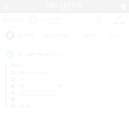
リスト
募集作成
#初心者/若葉歓迎
#絶挑戦
#立ち上げメ
アピールタグ
0件の募集が見つかりました！
指定なし
Balmung (Crystal)
フリーカンパニー
平日
週末
＃プレイヤー主催イベント
使用言語