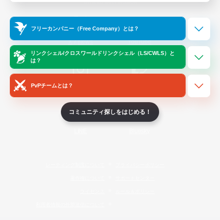
Official Information
フリーカンパニー（Free Company）とは？
/
X
News
YouTube
リンクシェル/クロスワールドリンクシェル（LS/CWLS）と
は？
PvPチームとは？
Instagram
Twitch
コミュニティ探しをはじめる！
LINE
Bluesky
レーティング制度について
プライバシーポリシー
著作権について
サポートセンター
ライセンス
ルール＆ポリシー
利用者情報の外部送信について