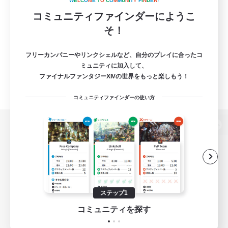
W
E
L
C
O
M
E
T
O
C
O
M
M
U
N
I
T
Y
F
I
N
D
E
R
!
コミュニティファインダーにようこ
そ！
フリーカンパニーやリンクシェルなど、自分のプレイに合ったコ
ミュニティに加入して、
ファイナルファンタジーXIVの世界をもっと楽しもう！
コミュニティファインダーの使い方
パソコン版へ
関連商品
e-STOREで購入
ステップ1
ゲームダウンロード
コミュニティを探す