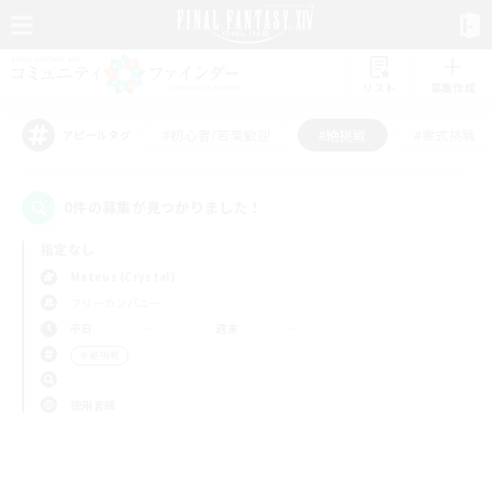
リスト
募集作成
#初心者/若葉歓迎
#絶挑戦
#零式挑戦
アピールタグ
0件の募集が見つかりました！
指定なし
Mateus (Crystal)
フリーカンパニー
平日
週末
＃絶挑戦
使用言語