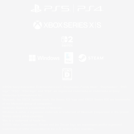
©2026 Sony Interactive Entertainment LLC."PlayStation Family Mark", "PlayStation", "PS5
logo", "PS5", "PS4 logo" and "PS4" are registered trademarks or trademarks of Sony
Interactive Entertainment Inc.
Microsoft, the XBOX Sphere mark, the Series X|S logo and XBOX Series X|S are trademarks
of the Microsoft group of companies.
Nintendo Switch is a trademark of Nintendo.
Windows is either a registered trademark or trademark of Microsoft Corporation in the United
States and/or other countries.
Mac is a trademark of Apple Inc.
©2026 Valve Corporation. Steam and the Steam logo are trademarks and/or registered
trademarks of Valve Corporation in the U.S. and/or other countries.