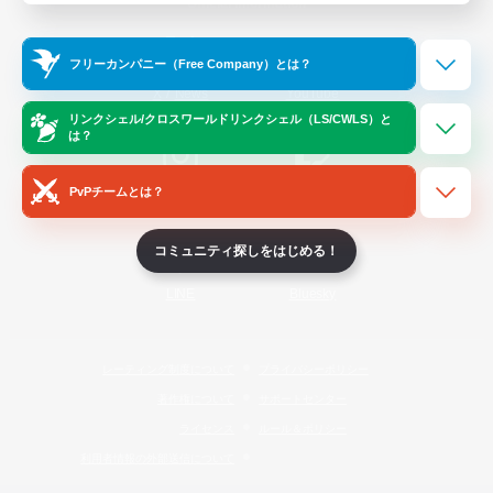
Official Information
フリーカンパニー（Free Company）とは？
/
X
News
YouTube
リンクシェル/クロスワールドリンクシェル（LS/CWLS）と
は？
PvPチームとは？
Instagram
Twitch
コミュニティ探しをはじめる！
LINE
Bluesky
レーティング制度について
プライバシーポリシー
著作権について
サポートセンター
ライセンス
ルール＆ポリシー
利用者情報の外部送信について