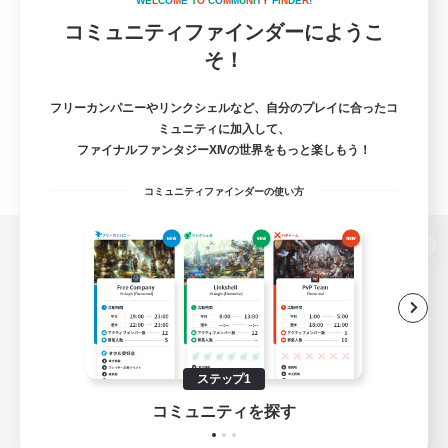
W
E
L
C
O
M
E
T
O
C
O
M
M
U
N
I
T
Y
F
I
N
D
E
R
!
コミュニティファインダーにようこ
そ！
フリーカンパニーやリンクシェルなど、自分のプレイに合ったコ
ミュニティに加入して、
ファイナルファンタジーXIVの世界をもっと楽しもう！
コミュニティファインダーの使い方
パソコン版へ
関連商品
e-STOREで購入
ステップ1
ゲームダウンロード
コミュニティを探す