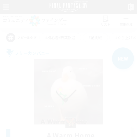
リスト
募集作成
#初心者/若葉歓迎
#絶挑戦
#立ち上げメ
アピールタグ
フリーカンパニー
NEW
A Warm Home