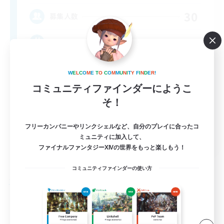
30
募集人数
PvE & RP
W
E
L
C
O
M
E
T
O
C
O
M
M
U
N
I
T
Y
F
I
N
D
E
R
!
コミュニティファインダーにようこ
そ！
フリーカンパニーやリンクシェルなど、自分のプレイに合ったコ
EN
ミュニティに加入して、
ファイナルファンタジーXIVの世界をもっと楽しもう！
詳細を見る
募集期間: 2026/09/04 まで
コミュニティファインダーの使い方
フリーカンパニー