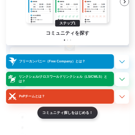
ステップ1
コミュニティを探す
I AM
フリーカンパニー（Free Company）とは？
追加メンバー募集
Mateus [Crystal]
リンクシェル/クロスワールドリンクシェル（LS/CWLS）と
100
は？
募集人数
PvPチームとは？
Clean wholesome gaming
コミュニティ探しをはじめる！