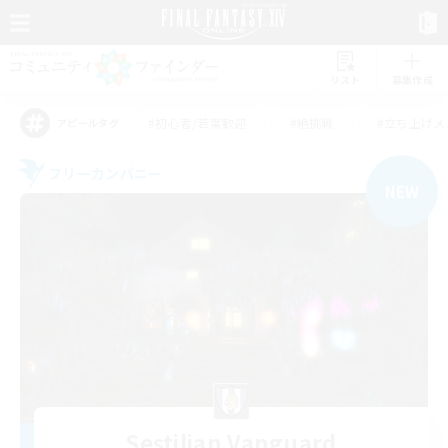
リスト
募集作成
#初心者/若葉歓迎
#絶挑戦
#立ち上げメ
アピールタグ
フリーカンパニー
NEW
Sestilian Vanguard