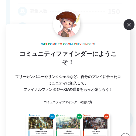
150
募集人数
RP-Campaigns!
W
E
L
C
O
M
E
T
O
C
O
M
M
U
N
I
T
Y
F
I
N
D
E
R
!
コミュニティファインダーにようこ
そ！
フリーカンパニーやリンクシェルなど、自分のプレイに合ったコ
EN
ミュニティに加入して、
ファイナルファンタジーXIVの世界をもっと楽しもう！
詳細を見る
募集期間: 2026/09/03 まで
コミュニティファインダーの使い方
フリーカンパニー
NEW