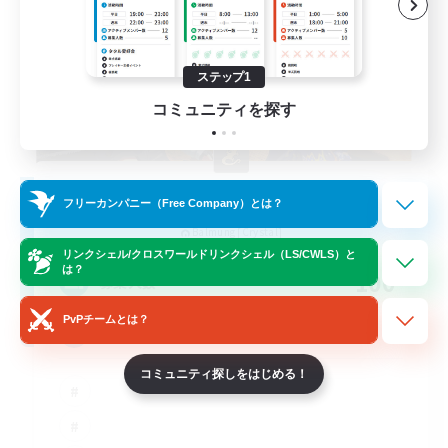
ステップ1
コミュニティを探す
Degen Den
フリーカンパニー（Free Company）とは？
追加メンバー募集
Balmung [Crystal]
リンクシェル/クロスワールドリンクシェル（LS/CWLS）と
は？
100
募集人数
PvPチームとは？
LGBTQIA+
コミュニティ探しをはじめる！