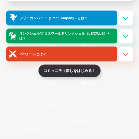
Official Information
フリーカンパニー（Free Company）とは？
/
X
News
YouTube
リンクシェル/クロスワールドリンクシェル（LS/CWLS）と
は？
PvPチームとは？
Instagram
Twitch
コミュニティ探しをはじめる！
LINE
Bluesky
レーティング制度について
プライバシーポリシー
著作権について
サポートセンター
ライセンス
ルール＆ポリシー
利用者情報の外部送信について