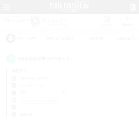
リスト
募集作成
#初心者/若葉歓迎
#絶挑戦
#立ち上げメ
アピールタグ
0件の募集が見つかりました！
指定なし
Zalera (Crystal)
フリーカンパニー
平日
週末
＃まったりゆっくり楽しむ
使用言語