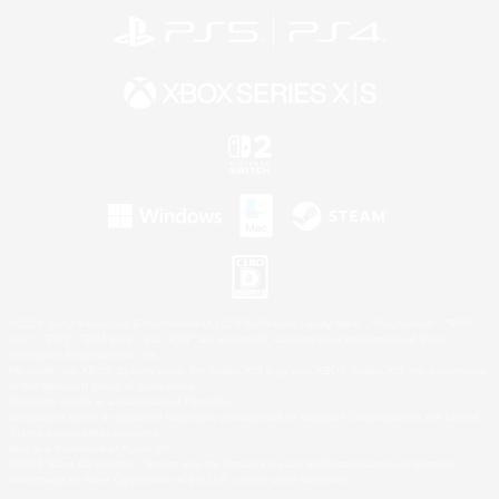
©2026 Sony Interactive Entertainment LLC."PlayStation Family Mark", "PlayStation", "PS5
logo", "PS5", "PS4 logo" and "PS4" are registered trademarks or trademarks of Sony
Interactive Entertainment Inc.
Microsoft, the XBOX Sphere mark, the Series X|S logo and XBOX Series X|S are trademarks
of the Microsoft group of companies.
Nintendo Switch is a trademark of Nintendo.
Windows is either a registered trademark or trademark of Microsoft Corporation in the United
States and/or other countries.
Mac is a trademark of Apple Inc.
©2026 Valve Corporation. Steam and the Steam logo are trademarks and/or registered
trademarks of Valve Corporation in the U.S. and/or other countries.