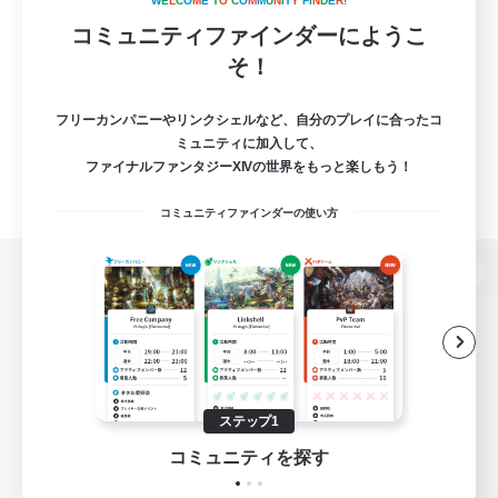
W
E
L
C
O
M
E
T
O
C
O
M
M
U
N
I
T
Y
F
I
N
D
E
R
!
コミュニティファインダーにようこ
そ！
フリーカンパニーやリンクシェルなど、自分のプレイに合ったコ
ミュニティに加入して、
ファイナルファンタジーXIVの世界をもっと楽しもう！
コミュニティファインダーの使い方
パソコン版へ
関連商品
e-STOREで購入
ステップ1
ゲームダウンロード
コミュニティを探す