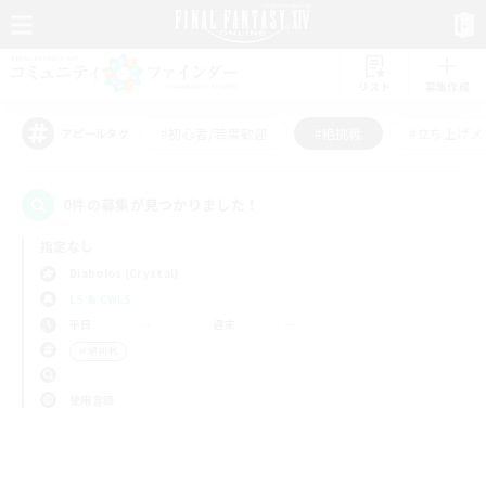
リスト
募集作成
#初心者/若葉歓迎
#絶挑戦
#立ち上げメ
アピールタグ
0件の募集が見つかりました！
指定なし
Diabolos (Crystal)
LS & CWLS
平日
週末
＃絶挑戦
使用言語