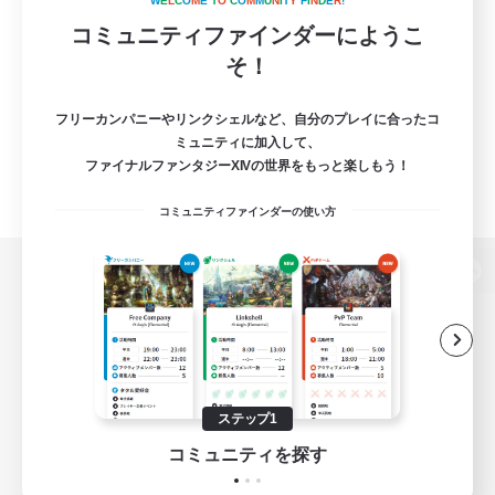
W
E
L
C
O
M
E
T
O
C
O
M
M
U
N
I
T
Y
F
I
N
D
E
R
!
コミュニティファインダーにようこ
そ！
フリーカンパニーやリンクシェルなど、自分のプレイに合ったコ
ミュニティに加入して、
ファイナルファンタジーXIVの世界をもっと楽しもう！
コミュニティファインダーの使い方
パソコン版へ
関連商品
e-STOREで購入
ステップ1
ゲームダウンロード
コミュニティを探す