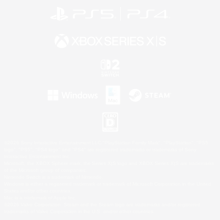
©2026 Sony Interactive Entertainment LLC."PlayStation Family Mark", "PlayStation", "PS5
logo", "PS5", "PS4 logo" and "PS4" are registered trademarks or trademarks of Sony
Interactive Entertainment Inc.
Microsoft, the XBOX Sphere mark, the Series X|S logo and XBOX Series X|S are trademarks
of the Microsoft group of companies.
Nintendo Switch is a trademark of Nintendo.
Windows is either a registered trademark or trademark of Microsoft Corporation in the United
States and/or other countries.
Mac is a trademark of Apple Inc.
©2026 Valve Corporation. Steam and the Steam logo are trademarks and/or registered
trademarks of Valve Corporation in the U.S. and/or other countries.