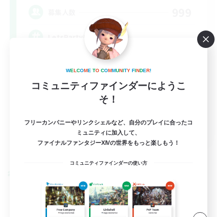
999
募集人数
LetsPartyFFXIVDiscord
W
E
L
C
O
M
E
T
O
C
O
M
M
U
N
I
T
Y
F
I
N
D
E
R
!
コミュニティファインダーにようこ
そ！
フリーカンパニーやリンクシェルなど、自分のプレイに合ったコ
EN
ミュニティに加入して、
ファイナルファンタジーXIVの世界をもっと楽しもう！
詳細を見る
募集期間: 2026/08/24 まで
コミュニティファインダーの使い方
クロスワールドリンクシェル