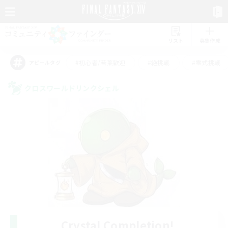
リスト
募集作成
#初心者/若葉歓迎
#絶挑戦
#零式挑戦
アピールタグ
クロスワールドリンクシェル
Crystal Completion!