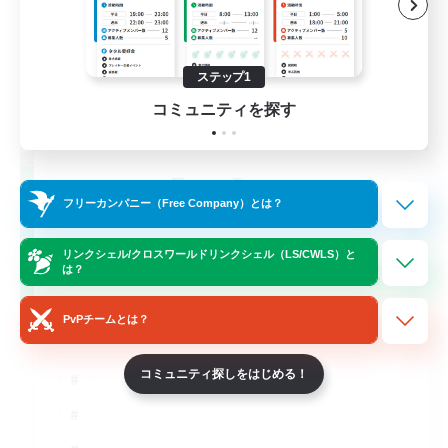
ステップ1
コミュニティを探す
TeamDeng
フリーカンパニー（Free Company）とは？
追加メンバー募集
Crystal
リンクシェル/クロスワールドリンクシェル（LS/CWLS）と
20
募集人数
は？
Cross-DC Moodeng Friends
PvPチームとは？
コミュニティ探しをはじめる！