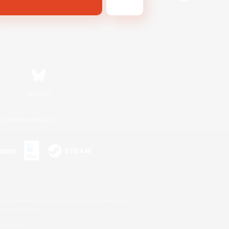
Bluesky
利用者情報の外部送信について
s or trademarks of Sony Interactive Entertainment Inc.
up of companies.
er countries.