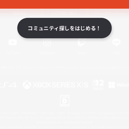
関連商品
e-STOREで購入
ゲームダウンロード
コミュニティ探しをはじめる！
Official Information
YouTube
Instagram
Twitch
LINE
著作権について
プライバシーポリシー
サポートセンター
ライセンス
ルール＆ポリシー
 Family Mark", "PlayStation", "PS5 logo", "PS5", "PS4 logo" and "PS4" are registered trademark
XBOX Sphere mark, the Series X|S logo and XBOX Series X|S are trademarks of the Microsoft gro
Nintendo Switch is a trademark of Nintendo.
ither a registered trademark or trademark of Microsoft Corporation in the United States and/or oth