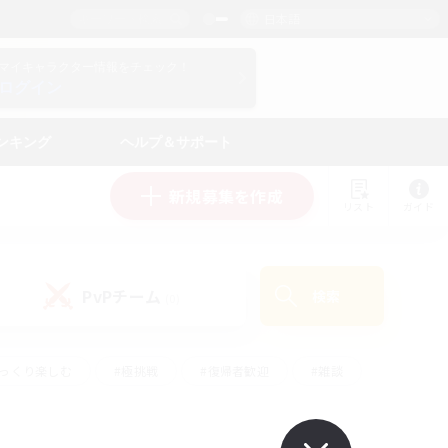
日本語
マイキャラクター情報をチェック！
ログイン
ンキング
ヘルプ＆サポート
新規募集を作成
リスト
ガイド
PvPチーム
検索
(0)
ゆっくり楽しむ
#極挑戦
#復帰者歓迎
#雑談
学生中心
#トレジャーハント
#レベリング
して頑張る
#プレイヤー主催イベント