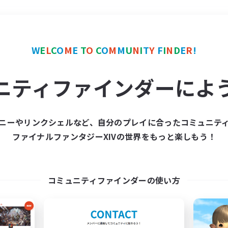
＃体験歓迎
使用言語
W
E
L
C
O
M
E
T
O
C
O
M
M
U
N
I
T
Y
F
I
N
D
E
R
!
ニティファインダーによ
ニーやリンクシェルなど、自分のプレイに合ったコミュニテ
ファイナルファンタジーXIVの世界をもっと楽しもう！
募集数 0件
集が見つかりませんでし
コミュニティファインダーの使い方
条件を変えて検索してみるでっす！