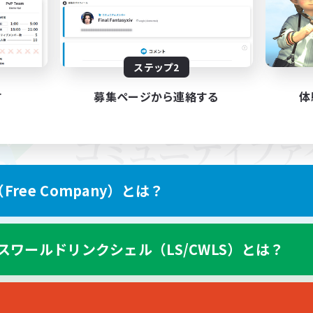
ステップ2
す
募集ページから連絡する
体
ree Company）とは？
スワールドリンクシェル（LS/CWLS）とは？
スマートフォン版へ