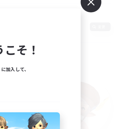
変更
うこそ！
ィに加入して、
た。