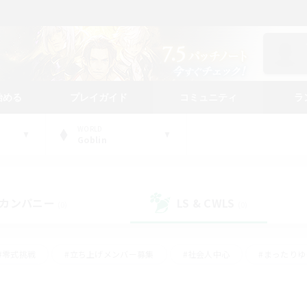
始める
プレイガイド
コミュニティ
ラ
WORLD
Goblin
カンパニー
LS & CWLS
(0)
(0)
#零式挑戦
#立ち上げメンバー募集
#社会人中心
#まったり
レイ
#クラフター中心
#体験歓迎
#ギャザラー中心
#
#スクリーンショット撮影
#ハウジング
#演奏
#クリア目指