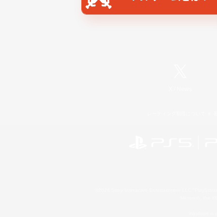
X
/
News
レーティング制度について
©2026 Sony Interactive Entertainment LLC."PlayStation
Microsoft, the 
Windows is e