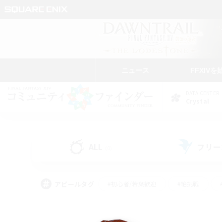
ニュース
FFXIVを
DATA CENTER
Crystal
ALL
フリー
(0)
アピールタグ
#初心者/若葉歓迎
#絶挑戦
#モブハント
#なんでも楽しむ
#ロールプ
#ミラプリ（ミラージュプリズム）