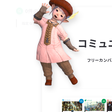
0件の募集が見つかりました！
指定なし
平日
週末
コミュ
フリーカンパ
募