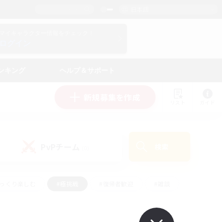
日本語
マイキャラクター情報をチェック！
ログイン
ンキング
ヘルプ＆サポート
新規募集を作成
リスト
ガイド
PvPチーム
検索
(0)
ゆっくり楽しむ
#極挑戦
#復帰者歓迎
#雑談
#ハウジング
#トレジャーハント
#レベリング
#プレイヤー主催イベント