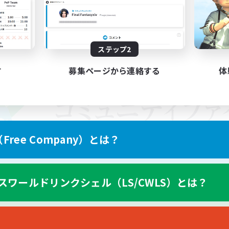
ステップ2
す
募集ページから連絡する
体
ree Company）とは？
スワールドリンクシェル（LS/CWLS）とは？
スマートフォン版へ