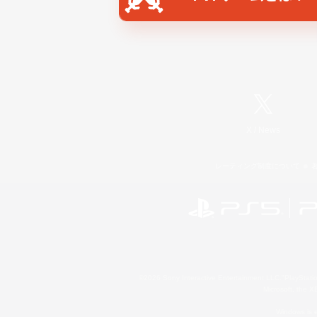
X
/
News
レーティング制度について
©2026 Sony Interactive Entertainment LLC."PlayStation
Microsoft, the 
Windows is e