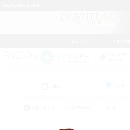
ニュース
FFXIVを
DATA CENTER
Crystal
ALL
フリー
(0)
アピールタグ
#初心者/若葉歓迎
#絶挑戦
#学生中心
#なんでも楽しむ
#モブハント
#
#演奏
#ミラプリ（ミラ