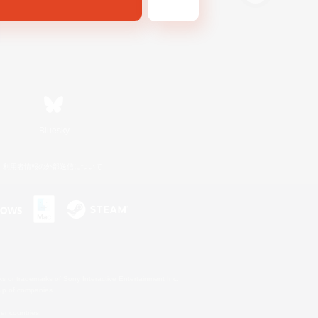
Bluesky
利用者情報の外部送信について
s or trademarks of Sony Interactive Entertainment Inc.
up of companies.
er countries.