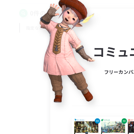
0件の募集が見つかりました！
指定なし
平日
週末
コミュ
フリーカンパ
募