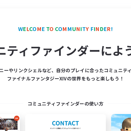
＃極挑戦
使用言語
W
E
L
C
O
M
E
T
O
C
O
M
M
U
N
I
T
Y
F
I
N
D
E
R
!
ニティファインダーによ
ニーやリンクシェルなど、自分のプレイに合ったコミュニテ
ファイナルファンタジーXIVの世界をもっと楽しもう！
募集数 0件
集が見つかりませんでし
コミュニティファインダーの使い方
条件を変えて検索してみるでっす！