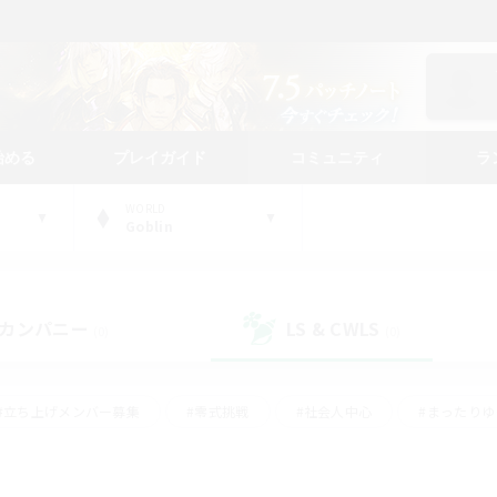
始める
プレイガイド
コミュニティ
ラ
WORLD
Goblin
カンパニー
LS & CWLS
(0)
(0)
#立ち上げメンバー募集
#零式挑戦
#社会人中心
#まったり
体験歓迎
#クラフター中心
#ロールプレイ
#ギャザラー中心
ージュプリズム）
#スクリーンショット撮影
#クリア目指して頑張る