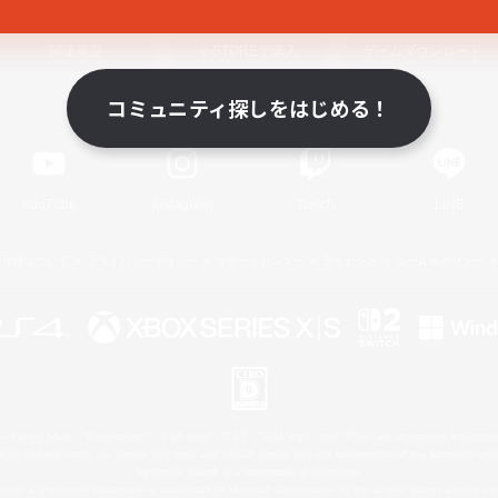
関連商品
e-STOREで購入
ゲームダウンロード
コミュニティ探しをはじめる！
Official Information
YouTube
Instagram
Twitch
LINE
著作権について
プライバシーポリシー
サポートセンター
ライセンス
ルール＆ポリシー
 Family Mark", "PlayStation", "PS5 logo", "PS5", "PS4 logo" and "PS4" are registered trademark
XBOX Sphere mark, the Series X|S logo and XBOX Series X|S are trademarks of the Microsoft gro
Nintendo Switch is a trademark of Nintendo.
ither a registered trademark or trademark of Microsoft Corporation in the United States and/or oth