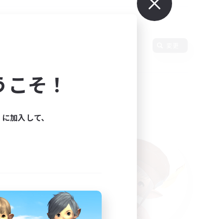
変更
うこそ！
ィに加入して、
た。