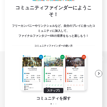
W
E
L
C
O
M
E
T
O
C
O
M
M
U
N
I
T
Y
F
I
N
D
E
R
!
コミュニティファインダーにようこ
そ！
フリーカンパニーやリンクシェルなど、自分のプレイに合ったコ
ミュニティに加入して、
ファイナルファンタジーXIVの世界をもっと楽しもう！
コミュニティファインダーの使い方
パソコン版へ
関連商品
e-STOREで購入
ステップ1
ゲームダウンロード
コミュニティを探す