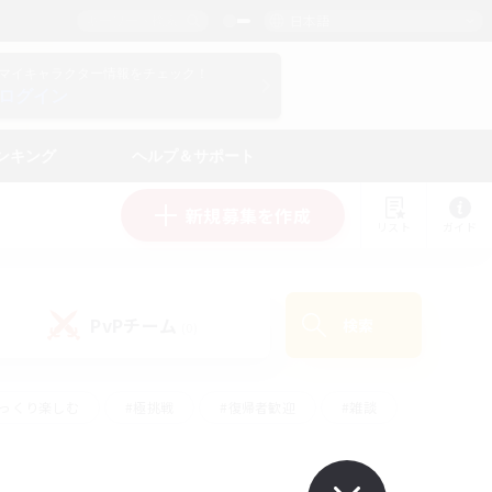
日本語
マイキャラクター情報をチェック！
ログイン
ンキング
ヘルプ＆サポート
新規募集を作成
リスト
ガイド
PvPチーム
検索
(0)
ゆっくり楽しむ
#極挑戦
#復帰者歓迎
#雑談
ルプレイ
#トレジャーハント
#レベリング
して頑張る
#プレイヤー主催イベント