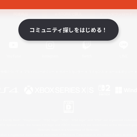
関連商品
e-STOREで購入
ゲームダウンロード
コミュニティ探しをはじめる！
Official Information
YouTube
Instagram
Twitch
LINE
著作権について
プライバシーポリシー
サポートセンター
ライセンス
ルール＆ポリシー
 Family Mark", "PlayStation", "PS5 logo", "PS5", "PS4 logo" and "PS4" are registered trademark
XBOX Sphere mark, the Series X|S logo and XBOX Series X|S are trademarks of the Microsoft gro
Nintendo Switch is a trademark of Nintendo.
ither a registered trademark or trademark of Microsoft Corporation in the United States and/or oth