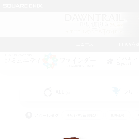
ニュース
FFXIVを
DATA CENTER
Crystal
ALL
フリー
(0)
アピールタグ
#初心者/若葉歓迎
#絶挑戦
#モブハント
#学生中心
#なんでも楽しむ
#スクリーンショット撮影
#ハウジ