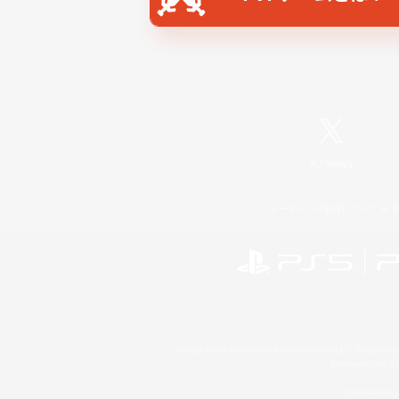
X
/
News
レーティング制度について
©2026 Sony Interactive Entertainment LLC."PlayStation
Microsoft, the 
Windows is e