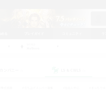
始める
プレイガイド
コミュニティ
ラ
WORLD
Malboro
カンパニー
LS & CWLS
(0)
(0)
#零式挑戦
#立ち上げメンバー募集
#社会人中心
#まったり
#体験歓迎
#クラフター中心
#ギャザラー中心
#ロー
ング
#演奏
#ミラプリ（ミラージュプリズム）
#クリア目指