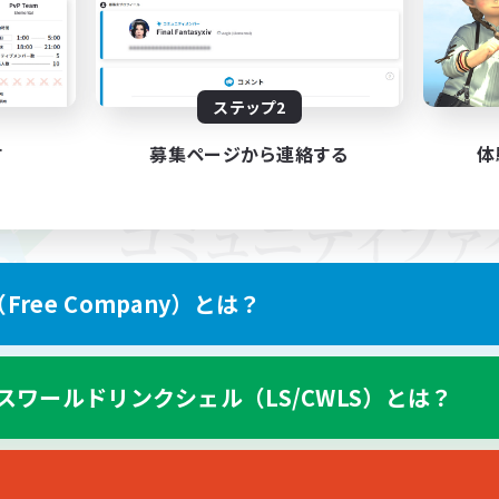
ステップ2
す
募集ページから連絡する
体
ree Company）とは？
スワールドリンクシェル（LS/CWLS）とは？
スマートフォン版へ