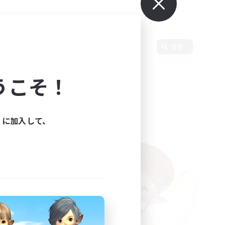
変更
うこそ！
ィに加入して、
た。