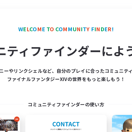
＃体験歓迎
使用言語
W
E
L
C
O
M
E
T
O
C
O
M
M
U
N
I
T
Y
F
I
N
D
E
R
!
ニティファインダーによ
ニーやリンクシェルなど、自分のプレイに合ったコミュニテ
ファイナルファンタジーXIVの世界をもっと楽しもう！
募集数 0件
集が見つかりませんでし
コミュニティファインダーの使い方
条件を変えて検索してみるでっす！