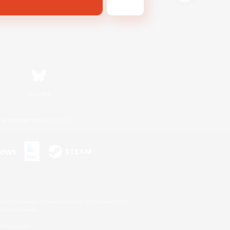
Bluesky
利用者情報の外部送信について
s or trademarks of Sony Interactive Entertainment Inc.
up of companies.
er countries.