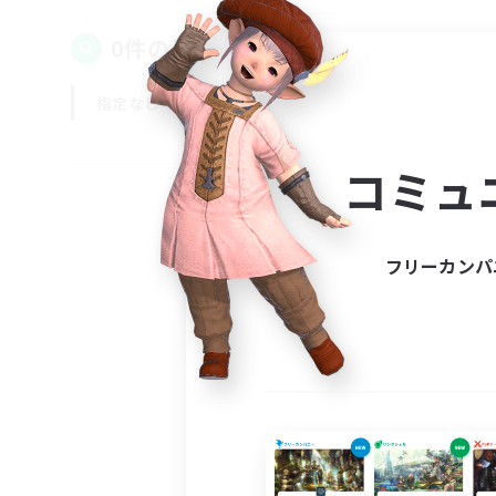
0件の募集が見つかりました！
指定なし
平日
週末
コミュ
フリーカンパ
募