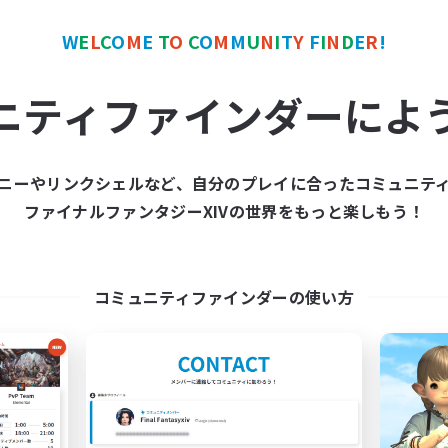
ワールドリンクシェル
クロスワールドリンクシェル
W
E
L
C
O
M
E
T
O
C
O
M
M
U
N
I
T
Y
F
I
N
D
E
R
!
ニティファインダーによ
ニーやリンクシェルなど、自分のプレイに合ったコミュニテ
et's Party! Crystal
TeamDeng
ファイナルファンタジーXIVの世界をもっと楽しもう！
追加メンバー募集
追加メンバー募集
Crystal
Crystal
動時間
活動時間
コミュニティファインダーの使い方
0:00
23:00
9:00
日
平日
0:00
23:00
9:00
末
週末
1
クティブメンバー数
アクティブメンバー数
999
集人数
募集人数
tsPartyFFXIVDiscord
Cross-DC Moodeng F