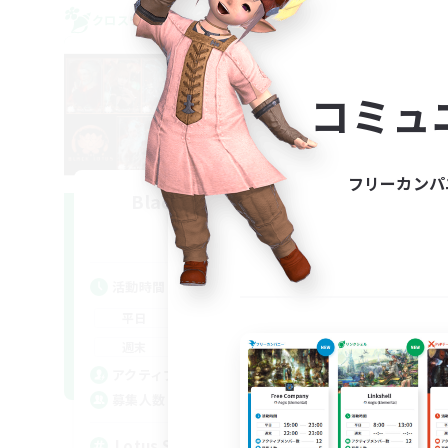
クロスワールドリンクシェル
クロス
コミュ
フリーカンパ
Black Lotus Staff
L
追加メンバー募集
Crystal
活動時間
活
17:00
19:00
平日
平
17:00
19:00
週末
週
14
アクティブメンバー数
ア
1
募集人数
募
Lotus Staff
Le