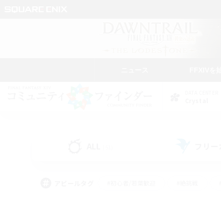
ニュース
FFXIVを
DATA CENTER
Crystal
ALL
フリー
(51)
アピールタグ
#初心者/若葉歓迎
#絶挑戦
#モブハント
#学生中心
#なんでも楽しむ
#スクリーンショット撮影
#ハウジ