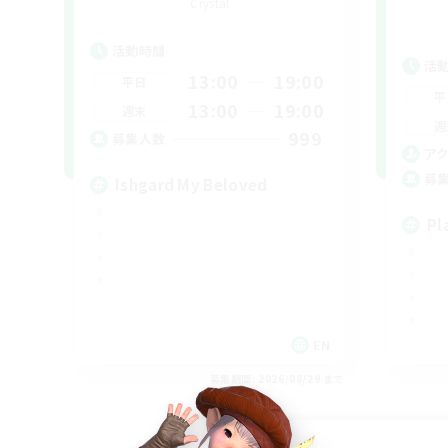
Crystal
活動時間
活
13:00
19:00
平日
平
13:00
19:00
週末
週
999
募集人数
ア
募
Ishgard My Beloved
Pl
EN
募集期間: 2026/08/29 まで