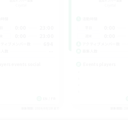
追加メンバー募集
追加メンバー募集
Crystal
Crystal
動時間
活動時間
0:00
23:00
0:00
日
平日
0:00
23:00
0:00
末
週末
694
クティブメンバー数
アクティブメンバー数
--
集人数
募集人数
ayers events social
Events players
EN / FR
募集期間: 2026/08/28 まで
募集期間: 20