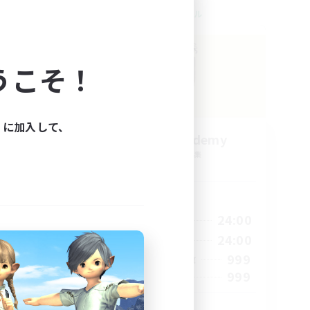
クロスワールドリンクシェル
うこそ！
ィに加入して、
Caelum Academy
追加メンバー募集
Crystal
活動時間
22:00
1:00
24:00
平日
22:00
1:00
24:00
週末
7
999
アクティブメンバー数
20
999
募集人数
riends
RP Academy