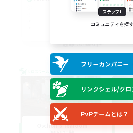
ステップ1
コミュニティを探
EN
募集期間: 2026/08/24 まで
フリーカンパニー（F
クロスワールドリンクシェル
クロス
リンクシェル/クロ
PvPチームとは？
Oschon's Tearoom
追加メンバー募集