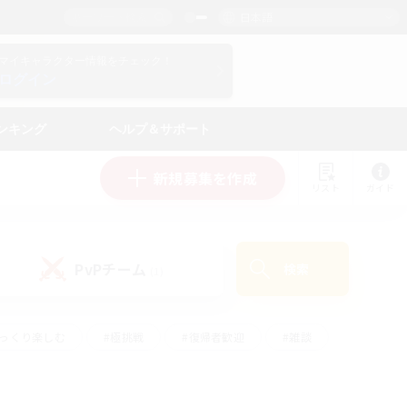
日本語
マイキャラクター情報をチェック！
ログイン
ンキング
ヘルプ＆サポート
新規募集を作成
リスト
ガイド
PvPチーム
検索
(1)
ゆっくり楽しむ
#極挑戦
#復帰者歓迎
#雑談
ルプレイ
#トレジャーハント
#レベリング
して頑張る
#プレイヤー主催イベント