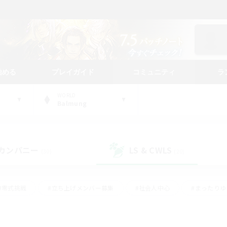
始める
プレイガイド
コミュニティ
ラ
WORLD
Balmung
カンパニー
LS & CWLS
(30)
(20)
#零式挑戦
#立ち上げメンバー募集
#社会人中心
#まったり
#体験歓迎
#クラフター中心
#ギャザラー中心
#ロー
ング
#演奏
#ミラプリ（ミラージュプリズム）
#クリア目指