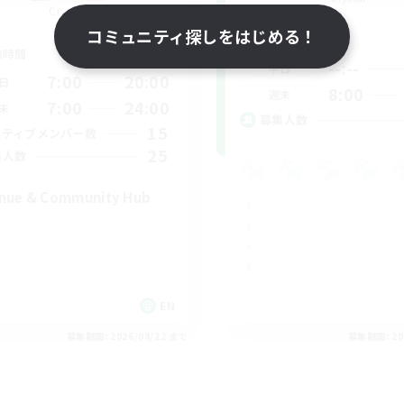
Crystal
コミュニティ探しをはじめる！
活動時間
動時間
--:--
平日
7:00
20:00
日
8:00
週末
7:00
24:00
末
募集人数
15
クティブメンバー数
25
集人数
nue & Community Hub
EN
募集期間: 2026/08/22 まで
募集期間: 20