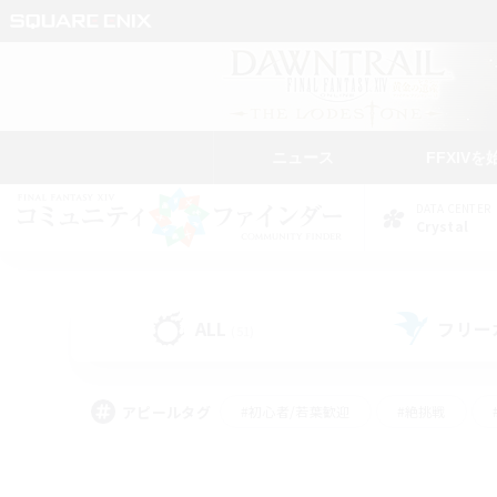
ニュース
FFXIVを
DATA CENTER
Crystal
ALL
フリー
(51)
アピールタグ
#初心者/若葉歓迎
#絶挑戦
#モブハント
#学生中心
#なんでも楽しむ
#スクリーンショット撮影
#ハウジ