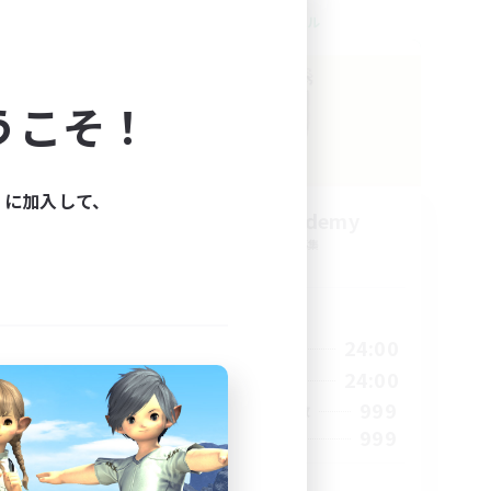
クロスワールドリンクシェル
うこそ！
ィに加入して、
Caelum Academy
追加メンバー募集
Crystal
活動時間
22:00
1:00
24:00
平日
22:00
1:00
24:00
週末
7
999
アクティブメンバー数
20
999
募集人数
riends
RP Academy