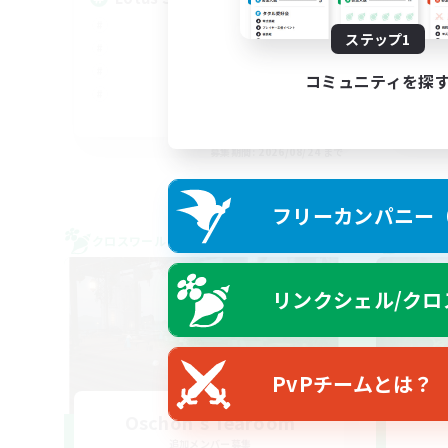
ステップ1
コミュニティを探
EN
募集期間: 2026/08/24 まで
フリーカンパニー（F
クロスワールドリンクシェル
クロス
リンクシェル/クロ
PvPチームとは？
Oschon's Tearoom
追加メンバー募集