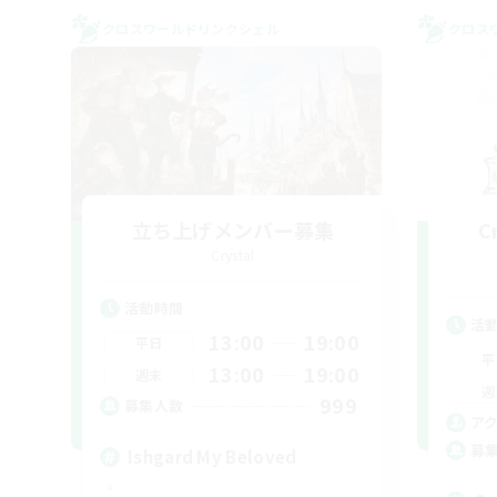
クロスワールドリンクシェル
クロス
立ち上げメンバー募集
C
Crystal
活動時間
活
13:00
19:00
平日
平
13:00
19:00
週末
週
999
募集人数
ア
募
Ishgard My Beloved