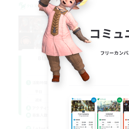
クロスワールドリンクシェル
クロス
コミュ
フリーカンパ
Black Lotus Staff
L
追加メンバー募集
Crystal
活動時間
活
17:00
19:00
平日
平
17:00
19:00
週末
週
14
アクティブメンバー数
ア
1
募集人数
募
Lotus Staff
Le