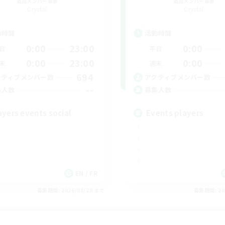
追加メンバー募集
追加メンバー募集
Crystal
Crystal
動時間
活動時間
0:00
23:00
0:00
日
平日
0:00
23:00
0:00
末
週末
694
クティブメンバー数
アクティブメンバー数
--
集人数
募集人数
ayers events social
Events players
EN / FR
募集期間: 2026/08/28 まで
募集期間: 20