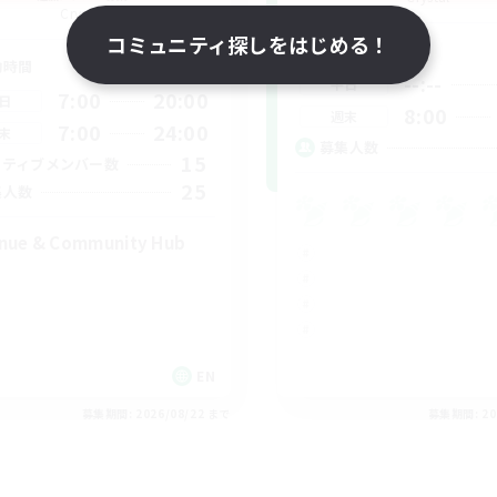
Crystal
コミュニティ探しをはじめる！
活動時間
動時間
--:--
平日
7:00
20:00
日
8:00
週末
7:00
24:00
末
募集人数
15
クティブメンバー数
25
集人数
nue & Community Hub
EN
募集期間: 2026/08/22 まで
募集期間: 20