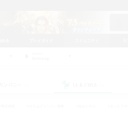
始める
プレイガイド
コミュニティ
ラ
WORLD
Balmung
カンパニー
LS & CWLS
(30)
(20)
#零式挑戦
#立ち上げメンバー募集
#社会人中心
#まったり
#体験歓迎
#クラフター中心
#ギャザラー中心
#ロー
ング
#演奏
#ミラプリ（ミラージュプリズム）
#クリア目指