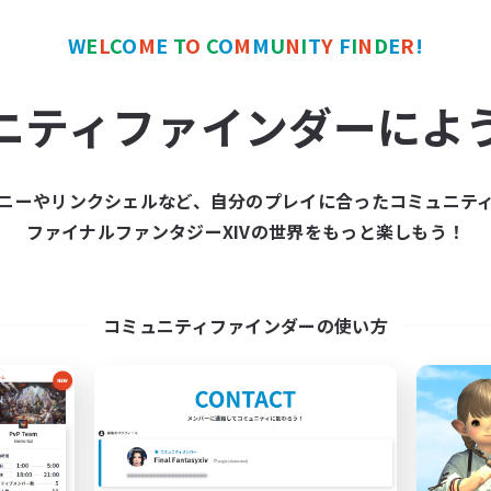
ワールドリンクシェル
クロスワールドリンクシェル
W
E
L
C
O
M
E
T
O
C
O
M
M
U
N
I
T
Y
F
I
N
D
E
R
!
ニティファインダーによ
ニーやリンクシェルなど、自分のプレイに合ったコミュニテ
et's Party! Crystal
TeamDeng
ファイナルファンタジーXIVの世界をもっと楽しもう！
追加メンバー募集
追加メンバー募集
Crystal
Crystal
動時間
活動時間
コミュニティファインダーの使い方
0:00
23:00
9:00
日
平日
0:00
23:00
9:00
末
週末
1
クティブメンバー数
アクティブメンバー数
999
集人数
募集人数
tsPartyFFXIVDiscord
Cross-DC Moodeng F