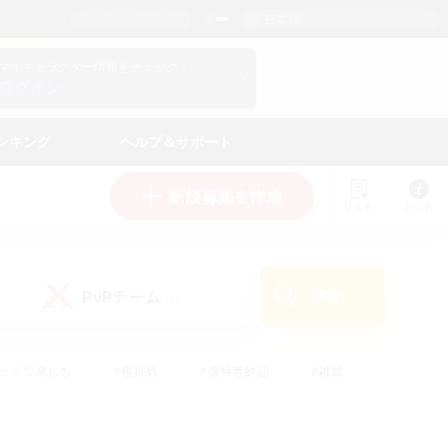
日本語
マイキャラクター情報をチェック！
ログイン
ンキング
ヘルプ＆サポート
新規募集を作成
リスト
ガイド
PvPチーム
検索
(1)
ゆっくり楽しむ
#極挑戦
#復帰者歓迎
#雑談
ルプレイ
#トレジャーハント
#レベリング
して頑張る
#プレイヤー主催イベント